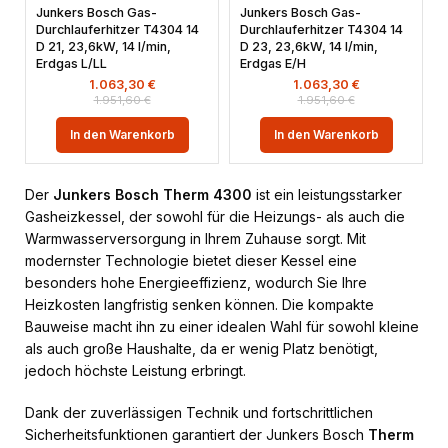
Junkers Bosch Gas-
Junkers Bosch Gas-
Durchlauferhitzer T4304 14
Durchlauferhitzer T4304 14
D 21, 23,6kW, 14 l/min,
D 23, 23,6kW, 14 l/min,
Erdgas L/LL
Erdgas E/H
1.063,30
€
1.063,30
€
1.951,60
€
1.951,60
€
In den Warenkorb
In den Warenkorb
Der
Junkers Bosch Therm 4300
ist ein leistungsstarker
Gasheizkessel, der sowohl für die Heizungs- als auch die
Warmwasserversorgung in Ihrem Zuhause sorgt. Mit
modernster Technologie bietet dieser Kessel eine
besonders hohe Energieeffizienz, wodurch Sie Ihre
Heizkosten langfristig senken können. Die kompakte
Bauweise macht ihn zu einer idealen Wahl für sowohl kleine
als auch große Haushalte, da er wenig Platz benötigt,
jedoch höchste Leistung erbringt.
Dank der zuverlässigen Technik und fortschrittlichen
Sicherheitsfunktionen garantiert der Junkers Bosch
Therm