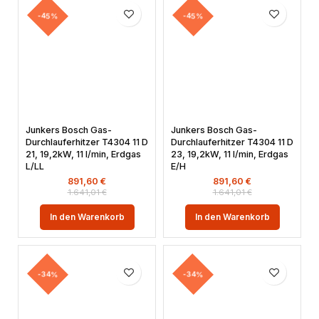
-45%
-45%
Junkers Bosch Gas-
Junkers Bosch Gas-
Durchlauferhitzer T4304 11 D
Durchlauferhitzer T4304 11 D
21, 19,2kW, 11 l/min, Erdgas
23, 19,2kW, 11 l/min, Erdgas
L/LL
E/H
891,60
€
891,60
€
1.641,01
€
1.641,01
€
In den Warenkorb
In den Warenkorb
-34%
-34%