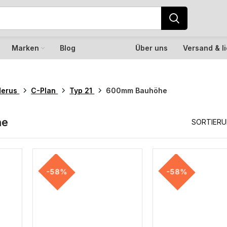
Marken
Blog
Über uns
Versand & l
derus
C-Plan
Typ 21
600mm Bauhöhe
he
SORTIER
-58%
-58%