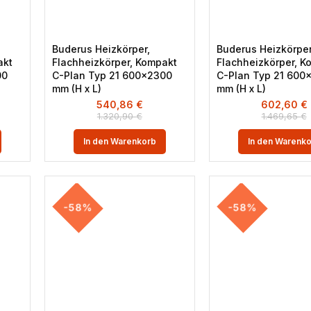
Buderus Heizkörper,
Buderus Heizkörper
akt
Flachheizkörper, Kompakt
Flachheizkörper, K
00
C-Plan Typ 21 600×2300
C-Plan Typ 21 600
mm (H x L)
mm (H x L)
540,86
€
602,60
€
1.320,90
€
1.469,65
€
In den Warenkorb
In den Warenk
-58%
-58%