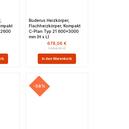
,
Buderus Heizkörper,
ompakt
Flachheizkörper, Kompakt
×2600
C-Plan Typ 21 600×3000
mm (H x L)
678,06
€
1.654,10
€
orb
In den Warenkorb
-58%