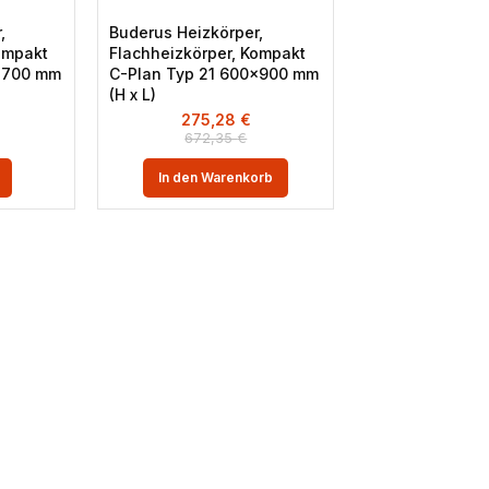
,
Buderus Heizkörper,
ompakt
Flachheizkörper, Kompakt
×700 mm
C-Plan Typ 21 600×900 mm
(H x L)
275,28
€
672,35
€
In den Warenkorb