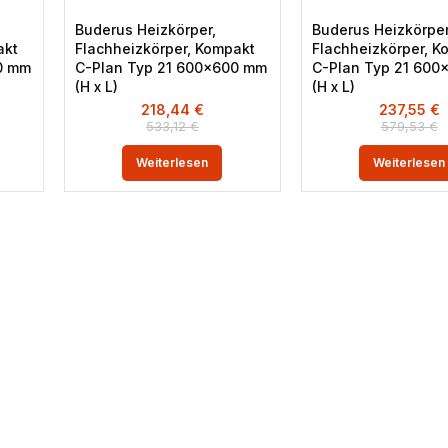
Buderus Heizkörper,
Buderus Heizkörper
akt
Flachheizkörper, Kompakt
Flachheizkörper, K
0 mm
C-Plan Typ 21 600×600 mm
C-Plan Typ 21 600
(H x L)
(H x L)
218,44
€
237,55
€
533,12
€
579,53
€
Weiterlesen
Weiterlesen