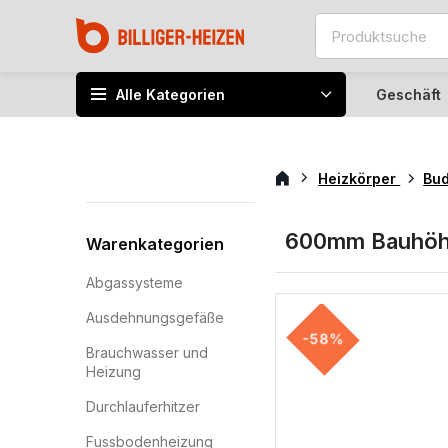
Alle Kategorien
Geschäft
Heizkörper
Bu
600mm Bauhö
Warenkategorien
Abgassysteme
Ausdehnungsgefäße
-58%
Brauchwasser und
Heizung
Durchlauferhitzer
Fussbodenheizung