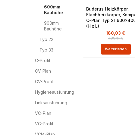
600mm
Buderus Heizkörper,
Bauhöhe
Flachheizkörper, Komp
C-Plan Typ 21 600×40
900mm
(H x L)
Bauhöhe
180,03
€
439,11
€
Typ 22
Weiterlesen
Typ 33
C-Profil
CV-Plan
CV-Profil
Hygieneausführung
Linksausführung
VC-Plan
VC-Profil
VCM-Plan