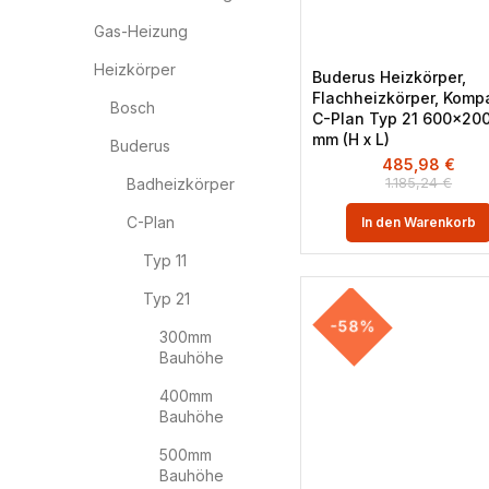
Gas-Heizung
Heizkörper
Buderus Heizkörper,
Flachheizkörper, Komp
Bosch
C-Plan Typ 21 600×20
mm (H x L)
Buderus
485,98
€
1.185,24
€
Badheizkörper
C-Plan
In den Warenkorb
Typ 11
Typ 21
-58%
300mm
Bauhöhe
400mm
Bauhöhe
500mm
Bauhöhe