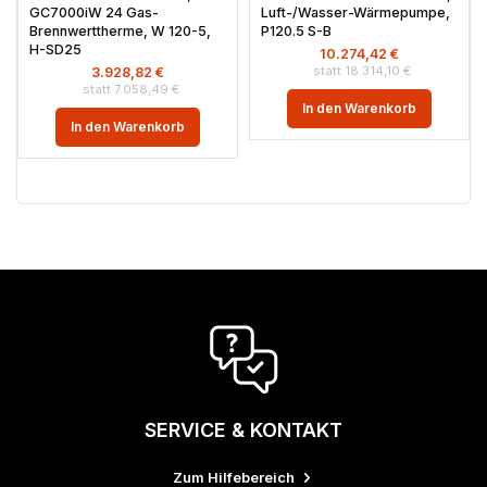
GC7000iW 24 Gas-
Luft-/Wasser-Wärmepumpe,
Brennwerttherme, W 120-5,
P120.5 S-B
H-SD25
10.274,42
€
18.314,10
€
3.928,82
€
7.058,49
€
In den Warenkorb
In den Warenkorb
SERVICE & KONTAKT
Zum Hilfebereich