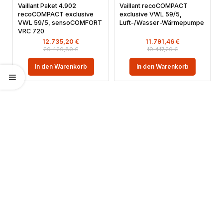
Vaillant Paket 4.902
Vaillant recoCOMPACT
recoCOMPACT exclusive
exclusive VWL 59/5,
VWL 59/5, sensoCOMFORT
Luft-/Wasser-Wärmepumpe
VRC 720
12.735,20
€
11.791,46
€
20.420,80
€
19.417,20
€
In den Warenkorb
In den Warenkorb