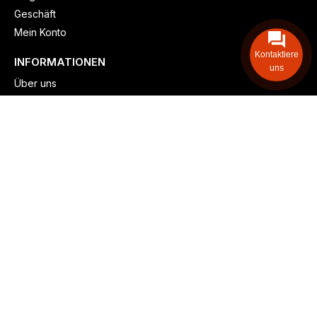
Geschäft
Mein Konto
Kontaktiere
INFORMATIONEN
uns
Über uns
Versand & lieferung
Zahlungsmöglichkeiten
Kontaktieren
Adresse: Zollstockgürtel 65, 50969 Köln, Deutschland
Telefon: +49 (917) 844-515-24
info@billiger-heizen.com
Billiger-Heizen.com
2025
F&M GmbH (HRB 31389, DE 306468471). Alle Rechte vorbehalten.
⚬
Impressum
⚬
Datenschutz
⚬
Allgemeine
⚬
Rücksendung &
Rückerstattung