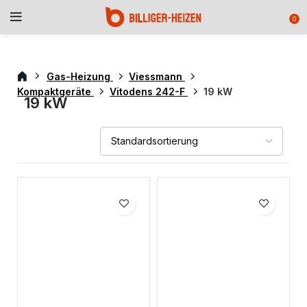
0
Gas-Heizung
Viessmann
Kompaktgeräte
Vitodens 242-F
19 kW
19 kW