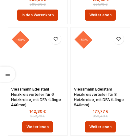
509,80
€
251,70
€
In den Warenkorb
Weiterlesen
-49%
-49%
Viessmann Edelstahl
Viessmann Edelstahl
Heizkreisverteiler für 6
Heizkreisverteiler für 8
Heizkreise, mit DFA (Länge
Heizkreise, mit DFA (Länge
440mm)
540mm)
142,30
€
177,77
€
282,70
€
353,40
€
Weiterlesen
Weiterlesen