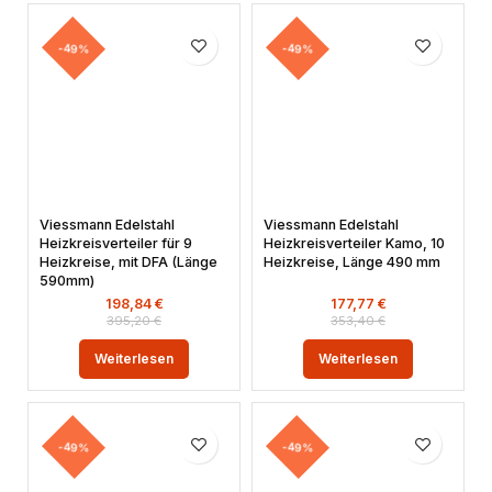
-49%
-49%
Viessmann Edelstahl
Viessmann Edelstahl
Heizkreisverteiler für 9
Heizkreisverteiler Kamo, 10
Heizkreise, mit DFA (Länge
Heizkreise, Länge 490 mm
590mm)
198,84
€
177,77
€
395,20
€
353,40
€
Weiterlesen
Weiterlesen
-49%
-49%