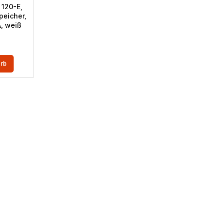
 120-E,
peicher,
A, weiß
orb