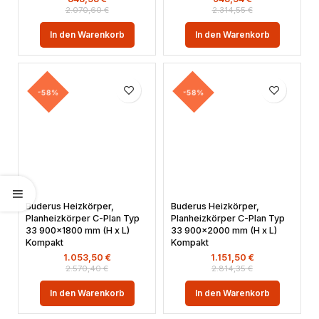
2.070,60
€
2.314,55
€
In den Warenkorb
In den Warenkorb
-58%
-58%
Buderus Heizkörper,
Buderus Heizkörper,
Planheizkörper C-Plan Typ
Planheizkörper C-Plan Typ
33 900×1800 mm (H x L)
33 900×2000 mm (H x L)
Kompakt
Kompakt
1.053,50
€
1.151,50
€
2.570,40
€
2.814,35
€
In den Warenkorb
In den Warenkorb