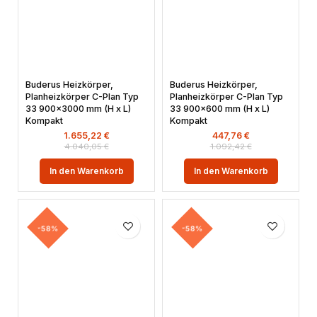
Buderus Heizkörper,
Buderus Heizkörper,
Planheizkörper C-Plan Typ
Planheizkörper C-Plan Typ
33 900×3000 mm (H x L)
33 900×600 mm (H x L)
Kompakt
Kompakt
1.655,22
€
447,76
€
4.040,05
€
1.092,42
€
In den Warenkorb
In den Warenkorb
-58%
-58%