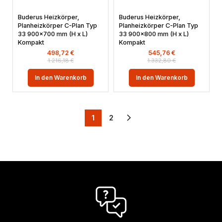
Buderus Heizkörper,
Buderus Heizkörper,
Planheizkörper C-Plan Typ
Planheizkörper C-Plan Typ
33 900×700 mm (H x L)
33 900×800 mm (H x L)
Kompakt
Kompakt
498,72
€
545,76
€
1.216,18
€
1.332,80
€
In den Warenkorb
In den Warenkorb
1
2