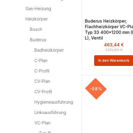
Gas-Heizung
Heizkörper
Buderus Heizkörper,
Flachheizkörper VC-Pl
Bosch
Typ 33 400×1200 mm (
L), Ventil
Buderus
463,44
€
1.131,69
€
Badheizkörper
C-Plan
In den Warenkorb
C-Profil
CV-Plan
-58%
CV-Profil
Hygieneausführung
Linksausführung
VC-Plan