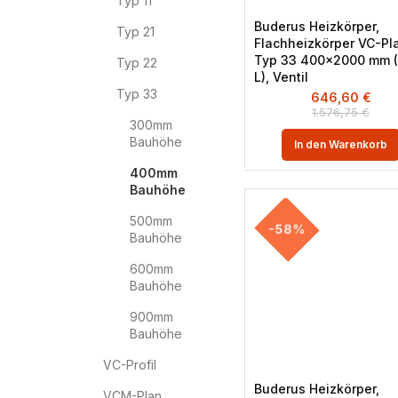
Typ 11
Buderus Heizkörper,
Typ 21
Flachheizkörper VC-Pl
Typ 33 400×2000 mm (
Typ 22
L), Ventil
Typ 33
646,60
€
1.576,75
€
300mm
Bauhöhe
In den Warenkorb
400mm
Bauhöhe
500mm
-58%
Bauhöhe
600mm
Bauhöhe
900mm
Bauhöhe
VC-Profil
Buderus Heizkörper,
VCM-Plan