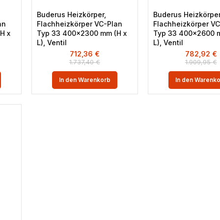
Buderus Heizkörper,
Buderus Heizkörper
an
Flachheizkörper VC-Plan
Flachheizkörper VC
H x
Typ 33 400×2300 mm (H x
Typ 33 400×2600 m
L), Ventil
L), Ventil
712,36
€
782,92
€
1.737,40
€
1.909,95
€
In den Warenkorb
In den Warenk