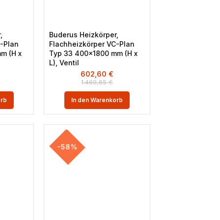
,
Buderus Heizkörper,
-Plan
Flachheizkörper VC-Plan
m (H x
Typ 33 400×1800 mm (H x
L), Ventil
602,60
€
1.469,65
€
orb
In den Warenkorb
-58%