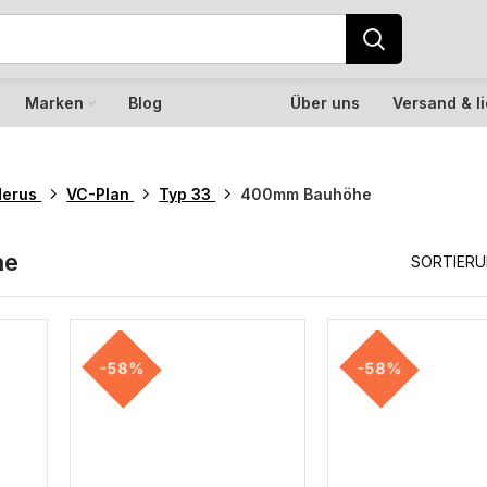
Marken
Blog
Über uns
Versand & l
derus
VC-Plan
Typ 33
400mm Bauhöhe
he
SORTIER
-58%
-58%