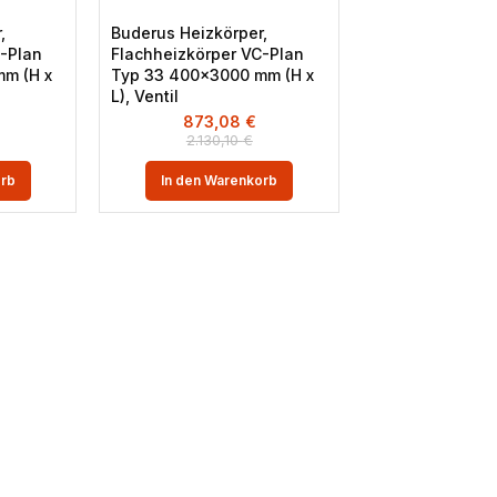
,
Buderus Heizkörper,
-Plan
Flachheizkörper VC-Plan
m (H x
Typ 33 400×3000 mm (H x
L), Ventil
873,08
€
2.130,10
€
orb
In den Warenkorb