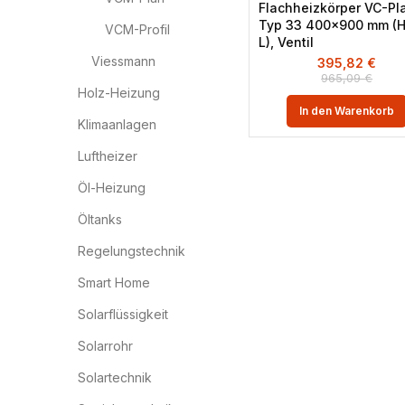
Flachheizkörper VC-Pl
Typ 33 400×900 mm (H
VCM-Profil
L), Ventil
Viessmann
395,82
€
965,09
€
Holz-Heizung
In den Warenkorb
Klimaanlagen
Luftheizer
Öl-Heizung
Öltanks
Regelungstechnik
Smart Home
Solarflüssigkeit
Solarrohr
Solartechnik