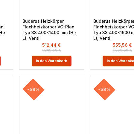
Buderus Heizkörper,
Buderus Heizkörper
an
Flachheizkörper VC-Plan
Flachheizkörper VC
H x
Typ 33 400×1400 mm (H x
Typ 33 400×1600 m
L), Ventil
L), Ventil
512,44
€
555,56
€
1.249,50
€
1.356,60
€
In den Warenkorb
In den Warenk
-58%
-58%