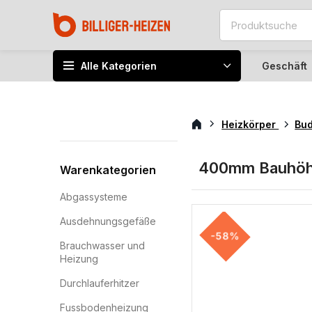
Alle Kategorien
Geschäft
Heizkörper
Bu
400mm Bauhö
Warenkategorien
Abgassysteme
Ausdehnungsgefäße
-58%
Brauchwasser und
Heizung
Durchlauferhitzer
Fussbodenheizung