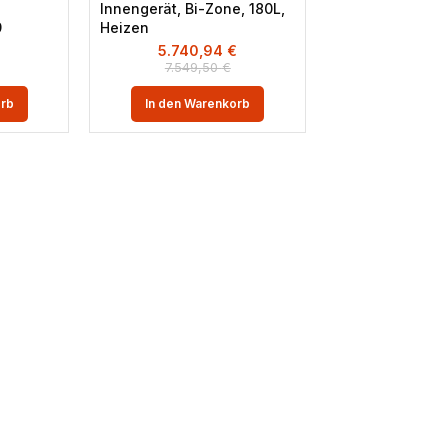
Innengerät, Bi-Zone, 180L,
9
Heizen
€
5.740,94
€
7.549,50
€
orb
In den Warenkorb