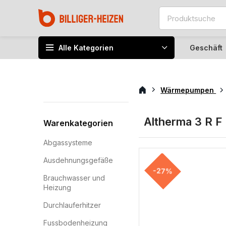
Alle Kategorien
Geschäft
Wärmepumpen
Altherma 3 R F
Warenkategorien
Abgassysteme
Ausdehnungsgefäße
-27%
Brauchwasser und
Heizung
Durchlauferhitzer
Fussbodenheizung