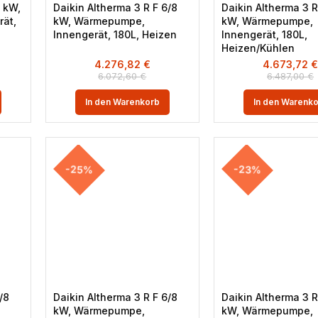
4 kW,
Daikin Altherma 3 R F 6/8
Daikin Altherma 3 R
ät,
kW, Wärmepumpe,
kW, Wärmepumpe,
Innengerät, 180L, Heizen
Innengerät, 180L,
Heizen/Kühlen
4.276,82
€
4.673,72
6.072,60
€
6.487,00
€
In den Warenkorb
In den Warenk
-25%
-23%
/8
Daikin Altherma 3 R F 6/8
Daikin Altherma 3 R
kW, Wärmepumpe,
kW, Wärmepumpe,