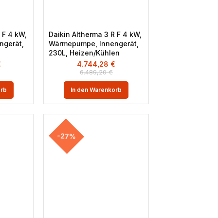
 F 4 kW,
Daikin Altherma 3 R F 4 kW,
ngerät,
Wärmepumpe, Innengerät,
230L, Heizen/Kühlen
€
4.744,28
€
6.489,20
€
orb
In den Warenkorb
-27%