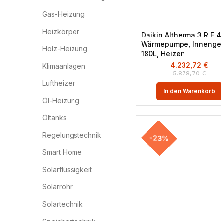
Gas-Heizung
Heizkörper
Daikin Altherma 3 R F 
Wärmepumpe, Innenger
Holz-Heizung
180L, Heizen
4.232,72
€
Klimaanlagen
5.878,70
€
Luftheizer
In den Warenkorb
Öl-Heizung
Öltanks
Regelungstechnik
-23%
Smart Home
Solarflüssigkeit
Solarrohr
Solartechnik