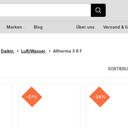
Marken
Blog
Über uns
Versand & l
Daikin
Luft/Wasser
Altherma 3 R F
SORTIER
-27%
-28%