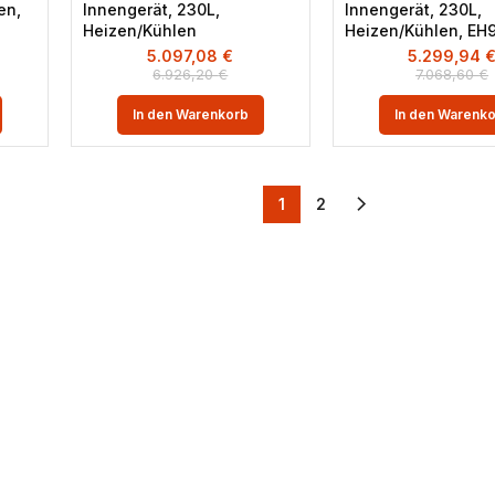
en,
Innengerät, 230L,
Innengerät, 230L,
Heizen/Kühlen
Heizen/Kühlen, EH
5.097,08
€
5.299,94
6.926,20
€
7.068,60
€
In den Warenkorb
In den Warenk
1
2