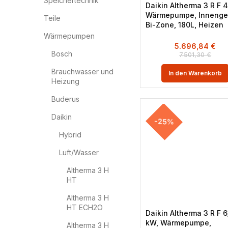
Speichertechnik
Daikin Altherma 3 R F 
Wärmepumpe, Innenger
Teile
Bi-Zone, 180L, Heizen
Wärmepumpen
5.696,84
€
Bosch
7.501,30
€
Brauchwasser und
In den Warenkorb
Heizung
Buderus
Daikin
-25%
Hybrid
Luft/Wasser
Altherma 3 H
HT
Altherma 3 H
HT ECH2O
Daikin Altherma 3 R F 6
kW, Wärmepumpe,
Altherma 3 H