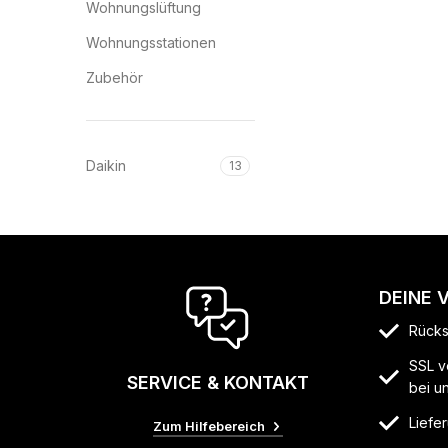
Wohnungslüftung
Wohnungsstationen
Zubehör
Daikin
13
DEINE 
Rücks
SSL v
SERVICE & KONTAKT
bei u
Liefer
Zum Hilfebereich