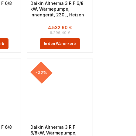
 F 6/8
Daikin Altherma 3 R F 6/8
kW, Wärmepumpe,
Innengerät, 230L, Heizen
€
4.532,60
€
6.296,40
€
orb
In den Warenkorb
-22%
 F 6/8
Daikin Altherma 3 R F
6/8kW, Wärmepumpe,