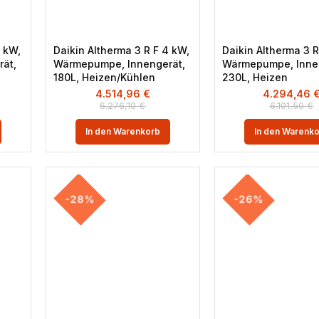
4 kW,
Daikin Altherma 3 R F 4 kW,
Daikin Altherma 3 R
ät,
Wärmepumpe, Innengerät,
Wärmepumpe, Inne
180L, Heizen/Kühlen
230L, Heizen
4.514,96
€
4.294,46
6.276,10
€
6.101,50
€
In den Warenkorb
In den Warenk
-28%
-26%