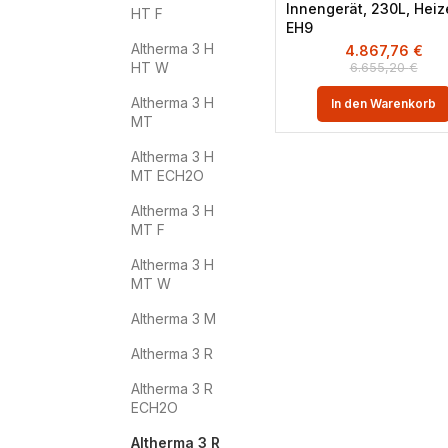
Innengerät, 230L, Heiz
HT F
EH9
Altherma 3 H
4.867,76
€
HT W
6.655,20
€
Altherma 3 H
In den Warenkorb
MT
Altherma 3 H
MT ECH2O
Altherma 3 H
MT F
Altherma 3 H
MT W
Altherma 3 M
Altherma 3 R
Altherma 3 R
ECH2O
Altherma 3 R