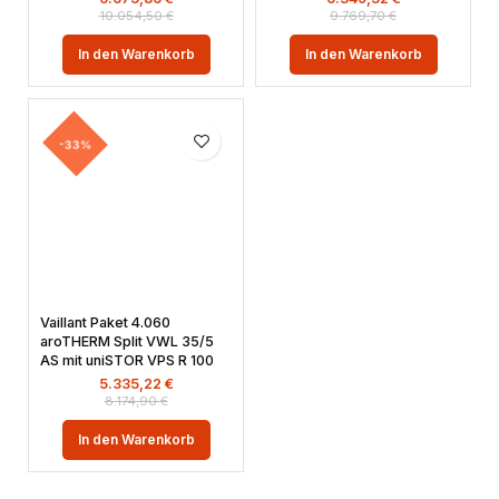
10.054,50
€
9.769,70
€
In den Warenkorb
In den Warenkorb
-33%
Vaillant Paket 4.060
aroTHERM Split VWL 35/5
AS mit uniSTOR VPS R 100
5.335,22
€
8.174,90
€
In den Warenkorb