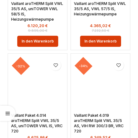
Vaillant aroTHERM Split VWL
Vaillant aroTHERM Split VWL
35/5 AS, uniTOWER VWL
35/5 AS, VWL 57/5 IS,
58/5 IS,
Heizungswärmepumpe
Heizungswärmepumpe
6.120,20
€
4.365,02
€
9.895,00
€
7.232,50
€
In den Warenkorb
In den Warenkorb
-32%
-34%
Vaillant Paket 4.014
Vaillant Paket 4.019
aroTHERM Split VWL 35/5
aroTHERM Split VWL 35/5
AS, uniTOWER VWL IS, VRC
AS, VIH RW 300/3 BR, VRC
720
720
6.675,86
€
6.349,52
€