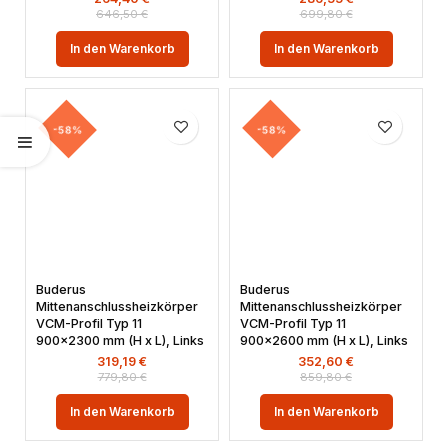
646,50
€
699,80
€
In den Warenkorb
In den Warenkorb
-58%
-58%
Buderus
Buderus
Mittenanschlussheizkörper
Mittenanschlussheizkörper
VCM-Profil Typ 11
VCM-Profil Typ 11
900×2300 mm (H x L), Links
900×2600 mm (H x L), Links
319,19
€
352,60
€
779,80
€
859,80
€
In den Warenkorb
In den Warenkorb