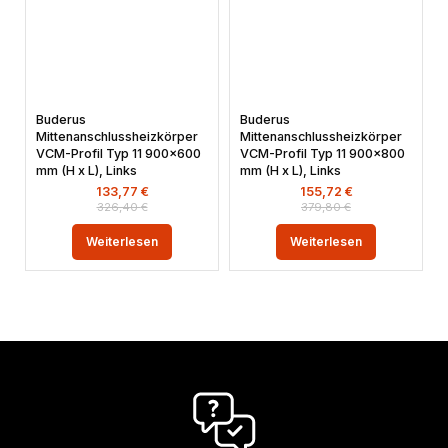
Buderus
Buderus
Mittenanschlussheizkörper
Mittenanschlussheizkörper
VCM-Profil Typ 11 900×600
VCM-Profil Typ 11 900×800
mm (H x L), Links
mm (H x L), Links
133,77
€
155,72
€
326,40
€
379,80
€
Weiterlesen
Weiterlesen