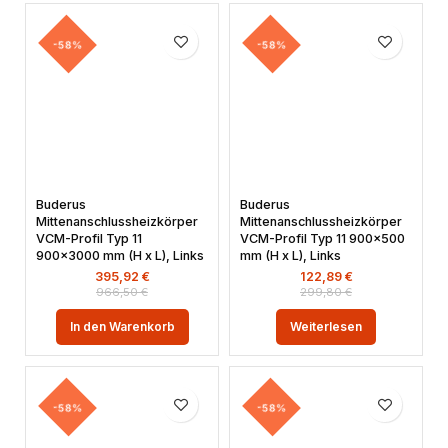
-58%
-58%
Buderus
Buderus
Mittenanschlussheizkörper
Mittenanschlussheizkörper
VCM-Profil Typ 11
VCM-Profil Typ 11 900×500
900×3000 mm (H x L), Links
mm (H x L), Links
395,92
€
122,89
€
966,50
€
299,80
€
In den Warenkorb
Weiterlesen
-58%
-58%