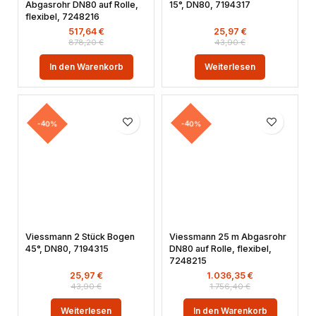
Abgasrohr DN80 auf Rolle,
15°, DN80, 7194317
flexibel, 7248216
517,64
€
25,97
€
878,20
€
43,90
€
In den Warenkorb
Weiterlesen
-40%
-40%
Viessmann 2 Stück Bogen
Viessmann 25 m Abgasrohr
45°, DN80, 7194315
DN80 auf Rolle, flexibel,
7248215
25,97
€
1.036,35
€
43,90
€
1.756,40
€
Weiterlesen
In den Warenkorb