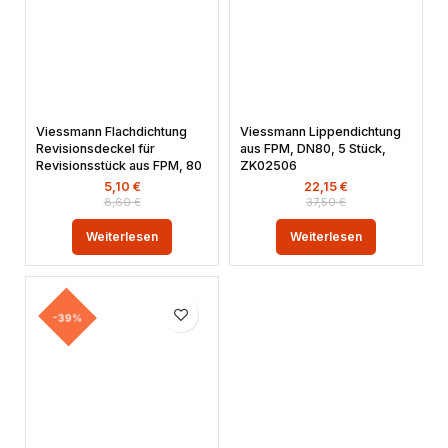
Viessmann Flachdichtung
Viessmann Lippendichtung
Revisionsdeckel für
aus FPM, DN80, 5 Stück,
Revisionsstück aus FPM, 80
ZK02506
5,10
€
22,15
€
8,60
€
37,50
€
Weiterlesen
Weiterlesen
-39%