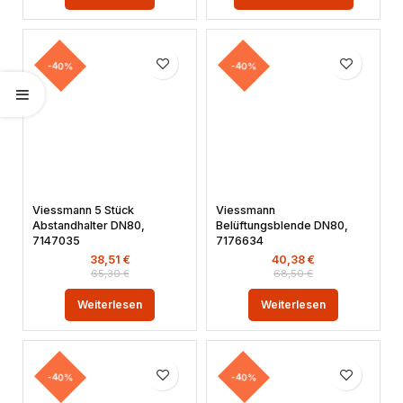
-40%
-40%
Viessmann 5 Stück
Viessmann
Abstandhalter DN80,
Belüftungsblende DN80,
7147035
7176634
38,51
€
40,38
€
65,30
€
68,50
€
Weiterlesen
Weiterlesen
-40%
-40%