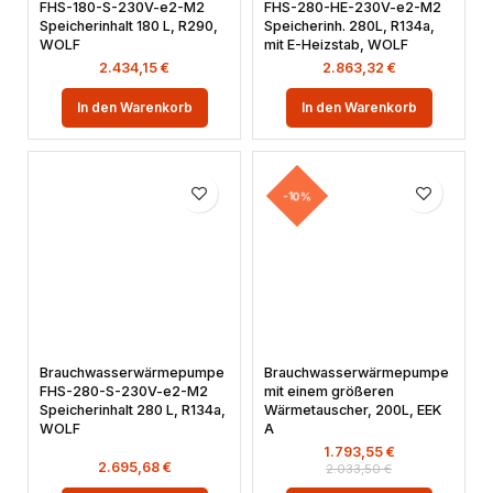
FHS-180-S-230V-e2-M2
FHS-280-HE-230V-e2-M2
Speicherinhalt 180 L, R290,
Speicherinh. 280L, R134a,
WOLF
mit E-Heizstab, WOLF
2.434,15
€
2.863,32
€
In den Warenkorb
In den Warenkorb
-10%
Brauchwasserwärmepumpe
Brauchwasserwärmepumpe
FHS-280-S-230V-e2-M2
mit einem größeren
Speicherinhalt 280 L, R134a,
Wärmetauscher, 200L, EEK
WOLF
A
1.793,55
€
2.695,68
€
2.033,50
€