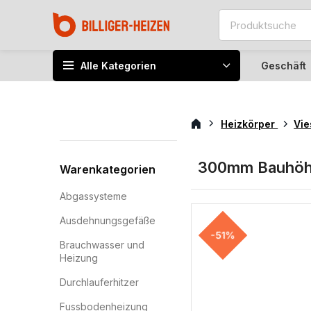
Alle Kategorien
Geschäft
Heizkörper
Vi
300mm Bauhö
Warenkategorien
Abgassysteme
Ausdehnungsgefäße
-51%
Brauchwasser und
Heizung
Durchlauferhitzer
Fussbodenheizung