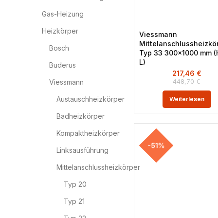
Gas-Heizung
Heizkörper
Viessmann
Mittelanschlussheizkö
Bosch
Typ 33 300×1000 mm (
L)
Buderus
217,46
€
448,70
€
Viessmann
Austauschheizkörper
Weiterlesen
Badheizkörper
Kompaktheizkörper
-51%
Linksausführung
Mittelanschlussheizkörper
Typ 20
Typ 21