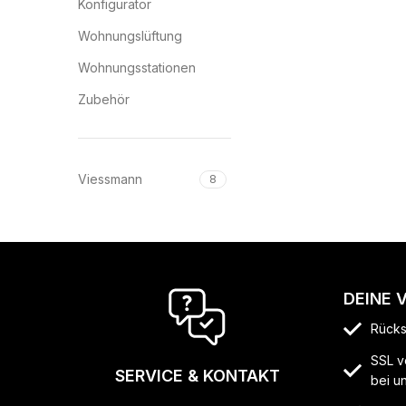
Konfigurator
Wohnungslüftung
Wohnungsstationen
Zubehör
Viessmann
8
DEINE 
Rücks
SSL v
SERVICE & KONTAKT
bei u