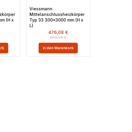
Viessmann
zkörper
Mittelanschlussheizkörper
m (H x
Typ 33 300×3000 mm (H x
L)
476,08
€
983,20
€
orb
In den Warenkorb