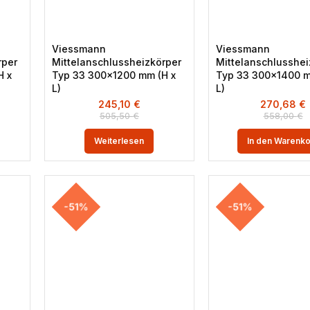
Viessmann
Viessmann
rper
Mittelanschlussheizkörper
Mittelanschlusshei
H x
Typ 33 300×1200 mm (H x
Typ 33 300×1400 m
L)
L)
245,10
€
270,68
€
505,50
€
558,00
€
Weiterlesen
In den Warenk
-51%
-51%