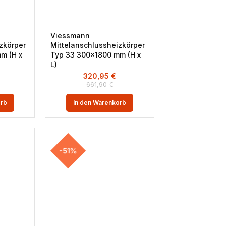
Viessmann
zkörper
Mittelanschlussheizkörper
m (H x
Typ 33 300×1800 mm (H x
L)
320,95
€
661,90
€
orb
In den Warenkorb
-51%