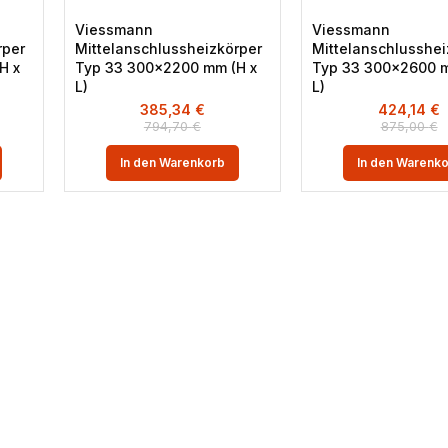
Viessmann
Viessmann
rper
Mittelanschlussheizkörper
Mittelanschlusshei
H x
Typ 33 300×2200 mm (H x
Typ 33 300×2600 m
L)
L)
385,34
€
424,14
€
794,70
€
875,00
€
In den Warenkorb
In den Warenk