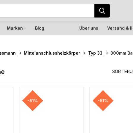
Marken
Blog
Über uns
Versand & l
essmann
Mittelanschlussheizkörper
Typ 33
300mm Ba
he
SORTIER
-51%
-51%