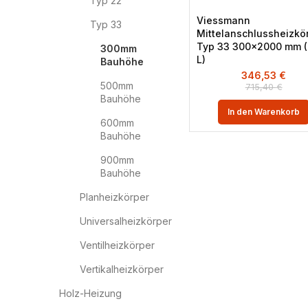
Typ 22
Viessmann
Typ 33
Mittelanschlussheizkö
Typ 33 300×2000 mm (
300mm
L)
Bauhöhe
346,53
€
500mm
715,40
€
Bauhöhe
In den Warenkorb
600mm
Bauhöhe
900mm
Bauhöhe
Planheizkörper
Universalheizkörper
Ventilheizkörper
Vertikalheizkörper
Holz-Heizung