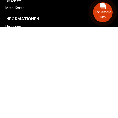
Geschäft
Mein Konto
Kontaktiere
uns
INFORMATIONEN
Über uns
Versand & lieferung
Zahlungsmöglichkeiten
Kontaktieren
Adresse: Zollstockgürtel 65, 50969 Köln, Deutschland
Telefon: +49 (917) 844-515-24
info@billiger-heizen.com
Billiger-Heizen.com
2025
F&M GmbH (HRB 31389, DE 306468471). Alle Rechte vorbehalten.
⚬
Impressum
⚬
Datenschutz
⚬
Allgemeine
⚬
Rücksendung &
Rückerstattung