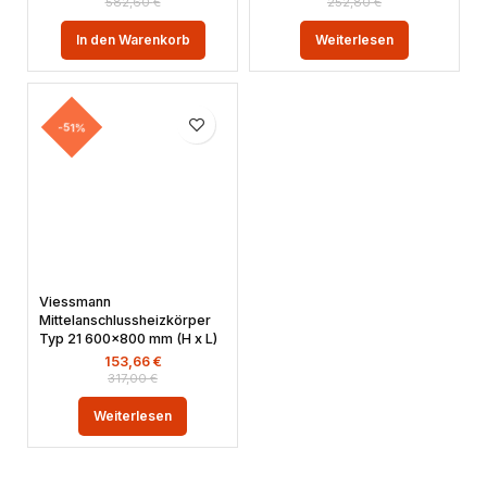
582,60
€
252,80
€
In den Warenkorb
Weiterlesen
-51%
Viessmann
Mittelanschlussheizkörper
Typ 21 600×800 mm (H x L)
153,66
€
317,00
€
Weiterlesen