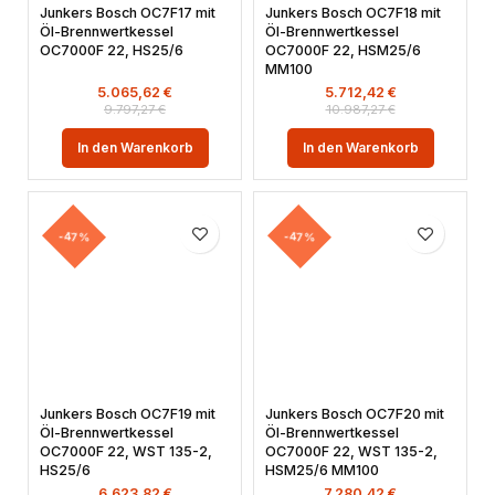
Junkers Bosch OC7F17 mit
Junkers Bosch OC7F18 mit
Öl-Brennwertkessel
Öl-Brennwertkessel
OC7000F 22, HS25/6
OC7000F 22, HSM25/6
MM100
5.065,62
€
5.712,42
€
9.797,27
€
10.987,27
€
In den Warenkorb
In den Warenkorb
-47%
-47%
Junkers Bosch OC7F19 mit
Junkers Bosch OC7F20 mit
Öl-Brennwertkessel
Öl-Brennwertkessel
OC7000F 22, WST 135-2,
OC7000F 22, WST 135-2,
HS25/6
HSM25/6 MM100
6.623,82
€
7.280,42
€