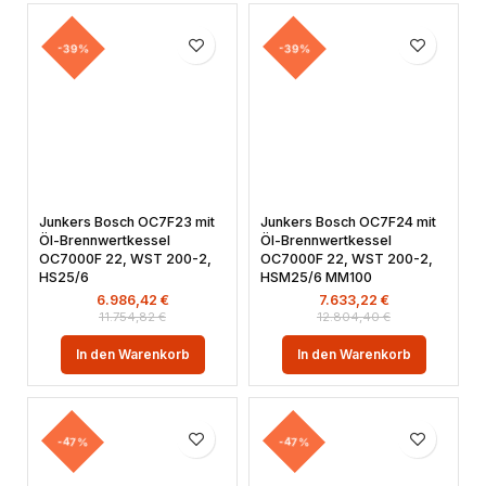
-39%
-39%
Junkers Bosch OC7F23 mit
Junkers Bosch OC7F24 mit
Öl-Brennwertkessel
Öl-Brennwertkessel
OC7000F 22, WST 200-2,
OC7000F 22, WST 200-2,
HS25/6
HSM25/6 MM100
6.986,42
€
7.633,22
€
11.754,82
€
12.804,40
€
In den Warenkorb
In den Warenkorb
-47%
-47%