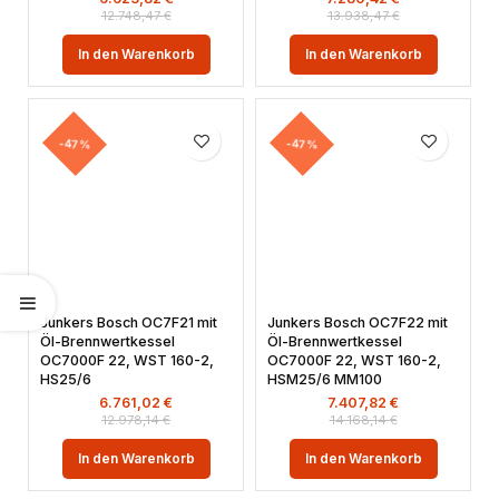
12.748,47
€
13.938,47
€
In den Warenkorb
In den Warenkorb
-47%
-47%
Junkers Bosch OC7F21 mit
Junkers Bosch OC7F22 mit
Öl-Brennwertkessel
Öl-Brennwertkessel
OC7000F 22, WST 160-2,
OC7000F 22, WST 160-2,
HS25/6
HSM25/6 MM100
6.761,02
€
7.407,82
€
12.978,14
€
14.168,14
€
In den Warenkorb
In den Warenkorb