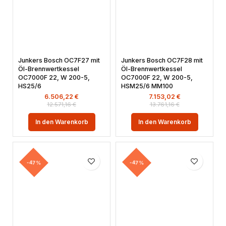
Junkers Bosch OC7F27 mit
Junkers Bosch OC7F28 mit
Öl-Brennwertkessel
Öl-Brennwertkessel
OC7000F 22, W 200-5,
OC7000F 22, W 200-5,
HS25/6
HSM25/6 MM100
6.506,22
€
7.153,02
€
12.571,16
€
13.761,16
€
In den Warenkorb
In den Warenkorb
-47%
-47%