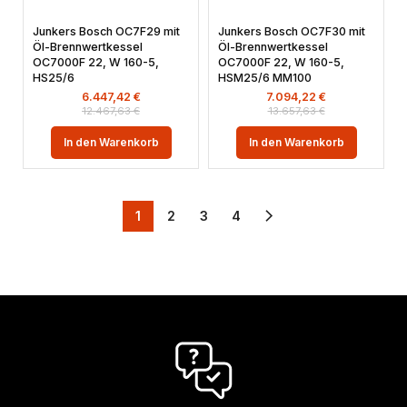
Junkers Bosch OC7F29 mit
Junkers Bosch OC7F30 mit
Öl-Brennwertkessel
Öl-Brennwertkessel
OC7000F 22, W 160-5,
OC7000F 22, W 160-5,
HS25/6
HSM25/6 MM100
6.447,42
€
7.094,22
€
12.467,63
€
13.657,63
€
In den Warenkorb
In den Warenkorb
1
2
3
4