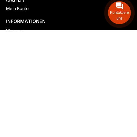
Geschäft
Mein Konto
Kontaktiere
uns
INFORMATIONEN
Über uns
Versand & lieferung
Zahlungsmöglichkeiten
Kontaktieren
Adresse: Zollstockgürtel 65, 50969 Köln, Deutschland
Telefon: +49 (917) 844-515-24
info@billiger-heizen.com
Billiger-Heizen.com
2025
F&M GmbH (HRB 31389, DE 306468471). Alle Rechte vorbehalten.
⚬
Impressum
⚬
Datenschutz
⚬
Allgemeine
⚬
Rücksendung &
Rückerstattung