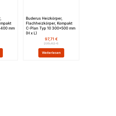
,
Buderus Heizkörper,
ompakt
Flachheizkörper, Kompakt
0×400 mm
C-Plan Typ 10 300×500 mm
(H x L)
97,71
€
235,62
€
Weiterlesen