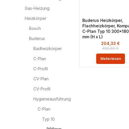
Gas-Heizung
Heizkörper
Buderus Heizkörper,
Flachheizkörper, Komp
Bosch
C-Plan Typ 10 300×18
mm (H x L)
Buderus
204,33
€
492,66
€
Badheizkörper
C-Plan
Weiterlesen
C-Profil
CV-Plan
CV-Profil
Hygieneausführung
C-Plan
Typ 10