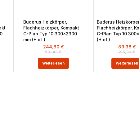
Buderus Heizkörper,
Buderus Heizkörper
akt
Flachheizkörper, Kompakt
Flachheizkörper, K
00
C-Plan Typ 10 300×2300
C-Plan Typ 10 30
mm (H x L)
(H x L)
244,80
€
89,38
€
591,43
€
215,39
€
Weiterlesen
Weiterlesen