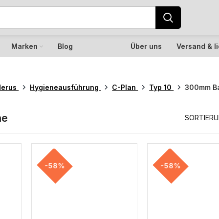
Marken
Blog
Über uns
Versand & l
derus
Hygieneausführung
C-Plan
Typ 10
300mm B
he
SORTIER
-58%
-58%