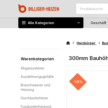
Alle Kategorien
Geschäft
Heizkörper
Bu
300mm Bauhö
Warenkategorien
Abgassysteme
Ausdehnungsgefäße
-58%
Brauchwasser und
Heizung
Durchlauferhitzer
Fussbodenheizung