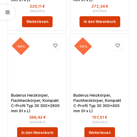
225,11
€
272,34
€
555,67
€
671,76
€
Weiterlesen
In den Warenkorb
-59%
-59%
Buderus Heizkörper,
Buderus Heizkörper,
Flachheizkörper, Kompakt
Flachheizkörper, Kompakt
C-Profil Typ 30 300×2600
C-Profil Typ 30 300×400
mm (H x L)
mm (H x L)
366,42
€
107,51
€
903,86
€
265,49
€
In den Warenkorb
Weiterlesen