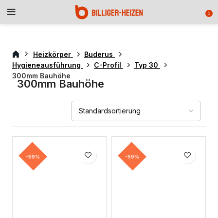
0
Heizkörper
Buderus
Hygieneausführung
C-Profil
Typ 30
300mm Bauhöhe
300mm Bauhöhe
-59%
-59%