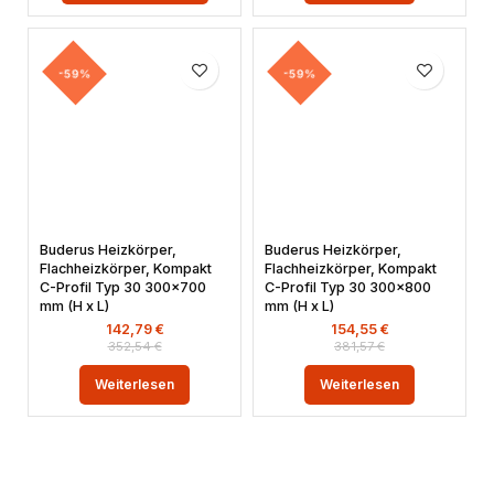
-59%
-59%
Buderus Heizkörper,
Buderus Heizkörper,
Flachheizkörper, Kompakt
Flachheizkörper, Kompakt
C-Profil Typ 30 300×700
C-Profil Typ 30 300×800
mm (H x L)
mm (H x L)
142,79
€
154,55
€
352,54
€
381,57
€
Weiterlesen
Weiterlesen