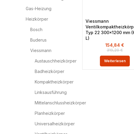
Gas-Heizung
Heizkörper
Viessmann
Ventilkompaktheizkörp
Bosch
Typ 22 300×1200 mm (
L)
Buderus
154,84
€
319,20
€
Viessmann
Austauschheizkörper
Weiterlesen
Badheizkörper
Kompaktheizkörper
Linksausführung
Mittelanschlussheizkörper
Planheizkörper
Universalheizkörper