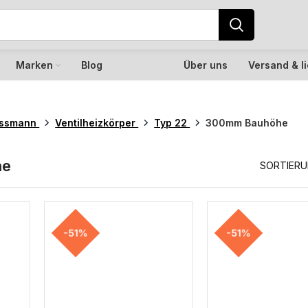
Marken
Blog
Über uns
Versand & l
essmann
Ventilheizkörper
Typ 22
300mm Bauhöhe
he
SORTIER
-51%
-51%