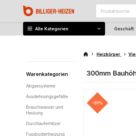
Alle Kategorien
Geschäft
Heizkörper
Vi
300mm Bauhö
Warenkategorien
Abgassysteme
Ausdehnungsgefäße
-51%
Brauchwasser und
Heizung
Durchlauferhitzer
Fussbodenheizung