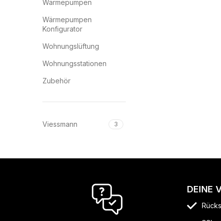
Wärmepumpen
Wärmepumpen
Konfigurator
Wohnungslüftung
Wohnungsstationen
Zubehör
Viessmann
3
DEINE 
Rücks