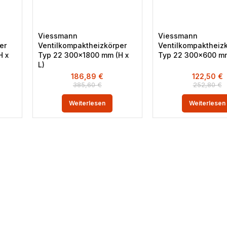
Viessmann
Viessmann
er
Ventilkompaktheizkörper
Ventilkompaktheiz
H x
Typ 22 300×1800 mm (H x
Typ 22 300×600 mm
L)
186,89
€
122,50
€
385,60
€
252,80
€
Weiterlesen
Weiterlesen