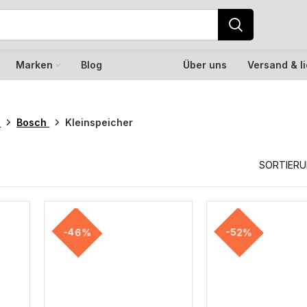
Marken
Blog
Über uns
Versand & l
r
Bosch
Kleinspeicher
SORTIER
-46%
-52%