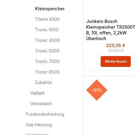
Kleinspeicher
Therm 4300
Junkers Bosch
Kleinspeicher TR2500
Tronic 1000
B, 10l, offen, 2,2kW
Übertisch
Tronic 4000
223,05
€
417,69
€
Tronic 5000
Tronic 7000
Weiterlesen
Tronic 8500
Zubehör
-51%
Vaillant
Viessmann
Fussbodenheizung
Gas-Heizung