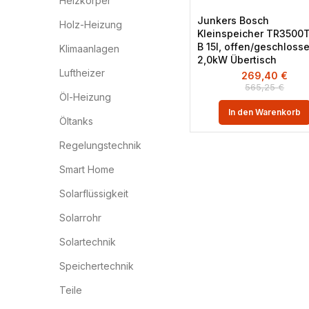
Heizkörper
Junkers Bosch
Holz-Heizung
Kleinspeicher TR3500T
B 15l, offen/geschloss
Klimaanlagen
2,0kW Übertisch
Luftheizer
269,40
€
565,25
€
Öl-Heizung
In den Warenkorb
Öltanks
Regelungstechnik
Smart Home
Solarflüssigkeit
Solarrohr
Solartechnik
Speichertechnik
Teile