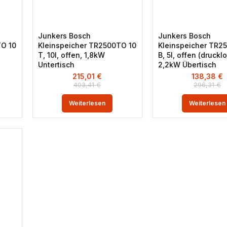
Junkers Bosch
Junkers Bosch
TO 10
Kleinspeicher TR2500TO 10
Kleinspeicher TR2
T, 10l, offen, 1,8kW
B, 5l, offen (drucklo
Untertisch
2,2kW Übertisch
215,01
€
138,38
€
403,41
€
296,31
€
Weiterlesen
Weiterlesen