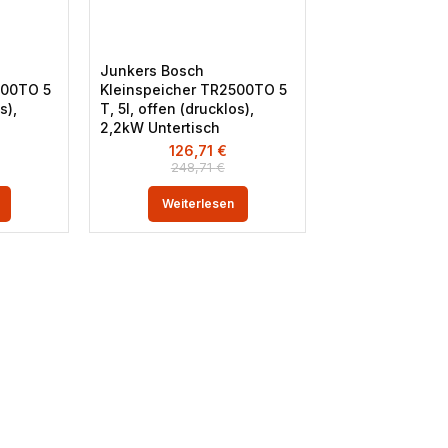
Junkers Bosch
500TO 5
Kleinspeicher TR2500TO 5
s),
T, 5l, offen (drucklos),
2,2kW Untertisch
126,71
€
248,71
€
Weiterlesen