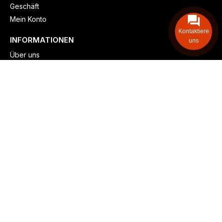
Geschäft
Mein Konto
Kontaktiere
INFORMATIONEN
uns
Über uns
Versand & lieferung
Zahlungsmöglichkeiten
Kontaktieren
Adresse: Zollstockgürtel 65, 50969 Köln, Deutschland
Telefon: +49 (917) 844-515-24
info@billiger-heizen.com
Billiger-Heizen.com
2025
F&M GmbH (HRB 31389, DE 306468471). Alle Rechte vorbehalten.
⚬
Impressum
⚬
Datenschutz
⚬
Allgemeine
⚬
Rücksendung &
Rückerstattung