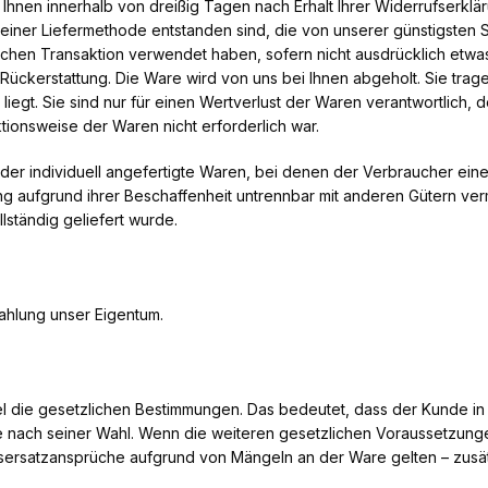
r Ihnen innerhalb von dreißig Tagen nach Erhalt Ihrer Widerrufserklär
einer Liefermethode entstanden sind, die von unserer günstigsten S
lichen Transaktion verwendet haben, sofern nicht ausdrücklich etwa
ückerstattung. Die Ware wird von uns bei Ihnen abgeholt. Sie trag
egt. Sie sind nur für einen Wertverlust der Waren verantwortlich, d
tionsweise der Waren nicht erforderlich war.
oder individuell angefertigte Waren, bei denen der Verbraucher ein
ung aufgrund ihrer Beschaffenheit untrennbar mit anderen Gütern verm
lständig geliefert wurde.
zahlung unser Eigentum.
egel die gesetzlichen Bestimmungen. Das bedeutet, dass der Kunde in 
 nach seiner Wahl. Wenn die weiteren gesetzlichen Voraussetzungen
ersatzansprüche aufgrund von Mängeln an der Ware gelten – zusätz