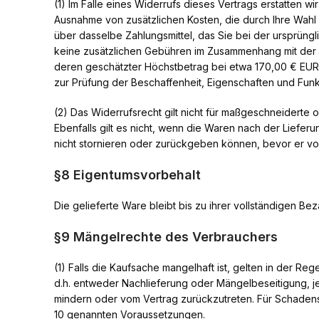
(1) Im Falle eines Widerrufs dieses Vertrags erstatten wi
Ausnahme von zusätzlichen Kosten, die durch Ihre Wahl 
über dasselbe Zahlungsmittel, das Sie bei der ursprüng
keine zusätzlichen Gebühren im Zusammenhang mit der R
deren geschätzter Höchstbetrag bei etwa 170,00 € EUR li
zur Prüfung der Beschaffenheit, Eigenschaften und Funk
(2) Das Widerrufsrecht gilt nicht für maßgeschneiderte 
Ebenfalls gilt es nicht, wenn die Waren nach der Liefer
nicht stornieren oder zurückgeben können, bevor er vol
§8 Eigentumsvorbehalt
Die gelieferte Ware bleibt bis zu ihrer vollständigen Be
§9 Mängelrechte des Verbrauchers
(1) Falls die Kaufsache mangelhaft ist, gelten in der R
d.h. entweder Nachlieferung oder Mängelbeseitigung, je
mindern oder vom Vertrag zurückzutreten. Für Schadens
10 genannten Voraussetzungen.