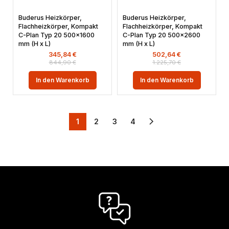
Buderus Heizkörper,
Buderus Heizkörper,
Flachheizkörper, Kompakt
Flachheizkörper, Kompakt
C-Plan Typ 20 500×1600
C-Plan Typ 20 500×2600
mm (H x L)
mm (H x L)
345,84
€
502,64
€
844,90
€
1.225,70
€
In den Warenkorb
In den Warenkorb
1
2
3
4