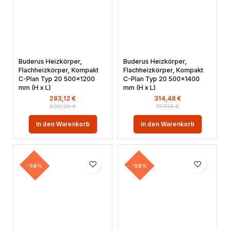
Buderus Heizkörper,
Buderus Heizkörper,
Flachheizkörper, Kompakt
Flachheizkörper, Kompakt
C-Plan Typ 20 500×1200
C-Plan Typ 20 500×1400
mm (H x L)
mm (H x L)
283,12
€
314,48
€
690,20
€
767,55
€
In den Warenkorb
In den Warenkorb
-58%
-58%