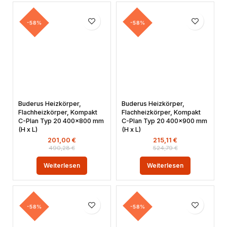
-58%
-58%
Buderus Heizkörper,
Buderus Heizkörper,
Flachheizkörper, Kompakt
Flachheizkörper, Kompakt
C-Plan Typ 20 400×800 mm
C-Plan Typ 20 400×900 mm
(H x L)
(H x L)
201,00
€
215,11
€
490,28
€
524,79
€
Weiterlesen
Weiterlesen
-58%
-58%