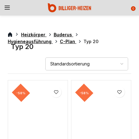
0
Heizkörper
Buderus
Hygieneausführung
C-Plan
Typ 20
Typ 20
-58%
-58%