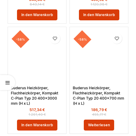
840,14
€
1.120,98
€
In den Warenkorb
In den Warenkorb
-58%
-58%
Buderus Heizkörper,
Buderus Heizkörper,
Flachheizkörper, Kompakt
Flachheizkörper, Kompakt
C-Plan Typ 20 400×3000
C-Plan Typ 20 400×700 mm
mm (H x L)
(H x L)
517,34
€
186,79
€
1.261,40
€
455,77
€
In den Warenkorb
Weiterlesen