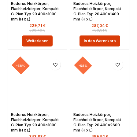
Buderus Heizkörper,
Buderus Heizkörper,
Flachheizkörper, Kompakt
Flachheizkörper, Kompakt
C-Plan Typ 20 400×1000
C-Plan Typ 20 400×1400
mm (H x L)
mm (H x L)
229,71
€
287,04
€
560,49
€
700,91
€
Weiterlesen
In den Warenkorb
-58%
-58%
Buderus Heizkörper,
Buderus Heizkörper,
Flachheizkörper, Kompakt
Flachheizkörper, Kompakt
C-Plan Typ 20 400×1800
C-Plan Typ 20 400×2600
mm (H x L)
mm (H x L)
343,88
€
459,52
€