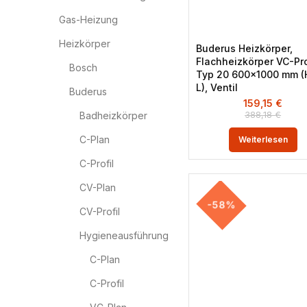
Gas-Heizung
Heizkörper
Buderus Heizkörper,
Flachheizkörper VC-Pro
Bosch
Typ 20 600×1000 mm (
L), Ventil
Buderus
159,15
€
388,18
€
Badheizkörper
C-Plan
Weiterlesen
C-Profil
CV-Plan
-58%
CV-Profil
Hygieneausführung
C-Plan
C-Profil