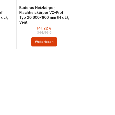
Buderus Heizkörper,
fil
Flachheizkörper VC-Profil
x L),
Typ 20 600×800 mm (H x L),
Ventil
141,22
€
344,56
€
Weiterlesen