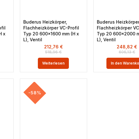
Buderus Heizkörper,
Buderus Heizkörper
fil
Flachheizkörper VC-Profil
Flachheizkörper VC
H x
Typ 20 600×1600 mm (H x
Typ 20 600×2000 m
L), Ventil
L), Ventil
212,76
€
248,82
€
518,96
€
606,13
€
Weiterlesen
In den Warenk
-58%