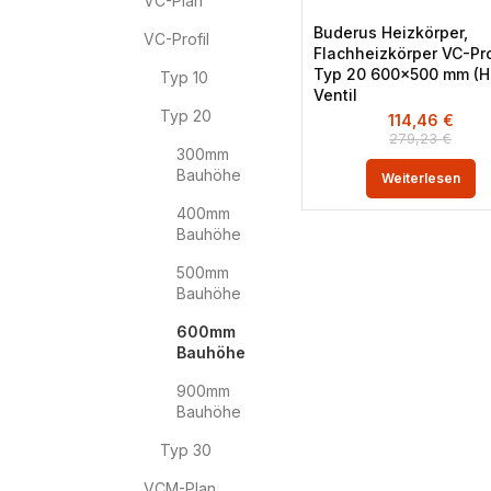
VC-Plan
Buderus Heizkörper,
VC-Profil
Flachheizkörper VC-Pro
Typ 20 600×500 mm (H 
Typ 10
Ventil
Typ 20
114,46
€
279,23
€
300mm
Bauhöhe
Weiterlesen
400mm
Bauhöhe
500mm
Bauhöhe
600mm
Bauhöhe
900mm
Bauhöhe
Typ 30
VCM-Plan