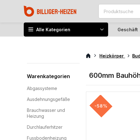
Alle Kategorien
Geschäft
Heizkörper
Bu
600mm Bauhö
Warenkategorien
Abgassysteme
Ausdehnungsgefäße
-58%
Brauchwasser und
Heizung
Durchlauferhitzer
Fussbodenheizung