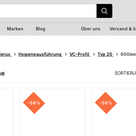
Marken
Blog
Über uns
Versand & l
derus
Hygieneausführung
VC-Profil
Typ 20
600mm
he
SORTIER
-58%
-58%