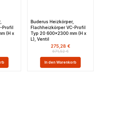
,
Buderus Heizkörper,
-Profil
Flachheizkörper VC-Profil
m (H x
Typ 20 600×2300 mm (H x
L), Ventil
275,28
€
671,52
€
orb
In den Warenkorb