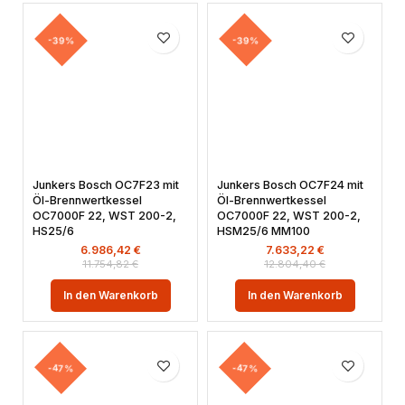
-39%
-39%
Junkers Bosch OC7F23 mit
Junkers Bosch OC7F24 mit
Öl-Brennwertkessel
Öl-Brennwertkessel
OC7000F 22, WST 200-2,
OC7000F 22, WST 200-2,
HS25/6
HSM25/6 MM100
6.986,42
€
7.633,22
€
11.754,82
€
12.804,40
€
In den Warenkorb
In den Warenkorb
-47%
-47%