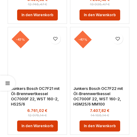
12.748,47
€
13.938,47
€
In den Warenkorb
In den Warenkorb
-47%
-47%
Junkers Bosch OC7F21 mit
Junkers Bosch OC7F22 mit
Öl-Brennwertkessel
Öl-Brennwertkessel
OC7000F 22, WST 160-2,
OC7000F 22, WST 160-2,
HS25/6
HSM25/6 MM100
6.761,02
€
7.407,82
€
12.978,14
€
14.168,14
€
In den Warenkorb
In den Warenkorb