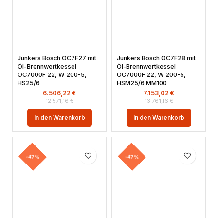
Junkers Bosch OC7F27 mit
Junkers Bosch OC7F28 mit
Öl-Brennwertkessel
Öl-Brennwertkessel
OC7000F 22, W 200-5,
OC7000F 22, W 200-5,
HS25/6
HSM25/6 MM100
6.506,22
€
7.153,02
€
12.571,16
€
13.761,16
€
In den Warenkorb
In den Warenkorb
-47%
-47%