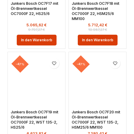
Junkers Bosch OC7F17 mit
Junkers Bosch OC7F18 mit
Öl-Brennwertkessel
Öl-Brennwertkessel
OC7000F 22, HS25/6
OC7000F 22, HSM25/6
MM100
5.065,62
€
5.712,42
€
9.797,27
€
10.987,27
€
In den Warenkorb
In den Warenkorb
-47%
-47%
Junkers Bosch OC7F19 mit
Junkers Bosch OC7F20 mit
Öl-Brennwertkessel
Öl-Brennwertkessel
OC7000F 22, WST 135-2,
OC7000F 22, WST 135-2,
HS25/6
HSM25/6 MM100
6.623,82
€
7.280,42
€