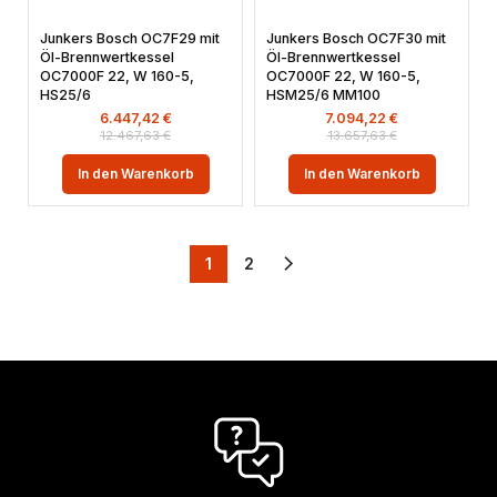
Junkers Bosch OC7F29 mit
Junkers Bosch OC7F30 mit
Öl-Brennwertkessel
Öl-Brennwertkessel
OC7000F 22, W 160-5,
OC7000F 22, W 160-5,
HS25/6
HSM25/6 MM100
6.447,42
€
7.094,22
€
12.467,63
€
13.657,63
€
In den Warenkorb
In den Warenkorb
1
2