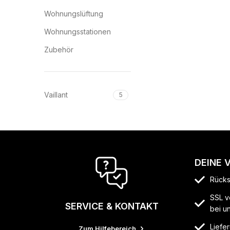
Wohnungslüftung
Wohnungsstationen
Zubehör
Vaillant
5
DEINE 
Rücks
SSL v
SERVICE & KONTAKT
bei u
Liefer
Zum Hilfebereich