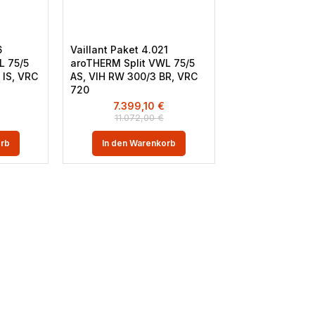
6
Vaillant Paket 4.021
L 75/5
aroTHERM Split VWL 75/5
IS, VRC
AS, VIH RW 300/3 BR, VRC
720
€
7.399,10
€
11.072,00
€
orb
In den Warenkorb