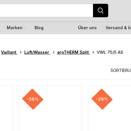
Marken
Blog
Über uns
Versand & l
Vaillant
Luft/Wasser
aroTHERM Split
VWL 75/5 AS
SORTIER
-36%
-29%