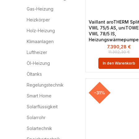
Gas-Heizung
Heizkörper
Vaillant aroTHERM Spli
VWL 75/5 AS, uniTOW
Holz-Heizung
VWL 78/5 IS,
Heizungswärmepumpe
Klimaanlagen
7.390,28
€
11.302,30
€
Luftheizer
Öl-Heizung
In den Warenkorb
Öltanks
Regelungstechnik
-31%
Smart Home
Solarflüssigkeit
Solarrohr
Solartechnik