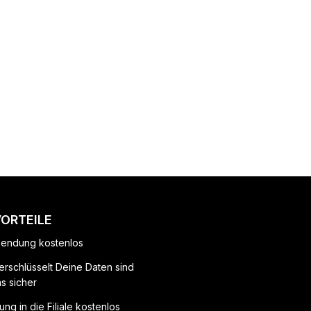
VORTEILE
endung kostenlos
erschlüsselt Deine Daten sind
ns sicher
ung in die Filiale kostenlos