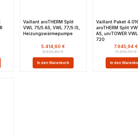
t
Vaillant aroTHERM Split
Vaillant Paket 4.01
ER
VWL 75/5 AS, VWL 77/5 IS,
aroTHERM Split VW
Heizungswärmepumpe
AS, uniTOWER VWL 
720
5.414,60
€
7.945,94
8.639,80
€
11.356,90
€
In den Warenkorb
In den Warenk