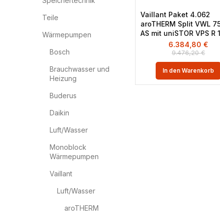
Speichertechnik
Vaillant Paket 4.062
Teile
aroTHERM Split VWL 75
AS mit uniSTOR VPS R 
Wärmepumpen
6.384,80
€
Bosch
9.476,20
€
Brauchwasser und
In den Warenkorb
Heizung
Buderus
Daikin
Luft/Wasser
Monoblock
Wärmepumpen
Vaillant
Luft/Wasser
aroTHERM