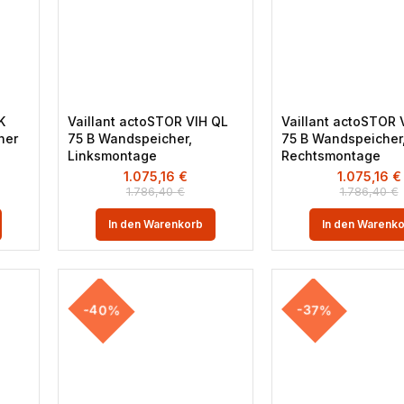
K
Vaillant actoSTOR VIH QL
Vaillant actoSTOR 
her
75 B Wandspeicher,
75 B Wandspeicher
Linksmontage
Rechtsmontage
1.075,16
€
1.075,16
€
1.786,40
€
1.786,40
€
In den Warenkorb
In den Warenk
-40%
-37%