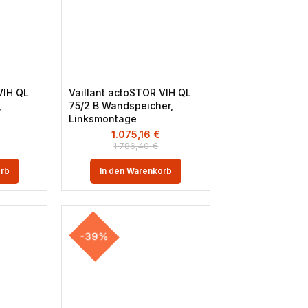
VIH QL
Vaillant actoSTOR VIH QL
,
75/2 B Wandspeicher,
Linksmontage
1.075,16
€
1.786,40
€
orb
In den Warenkorb
-39%