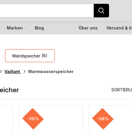
Marken
Blog
Über uns
Versand & l
(6)
Wandspeicher
Vaillant
Warmwasserspeicher
eicher
SORTIER
-39%
-39%