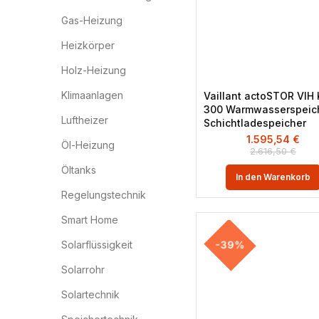
Gas-Heizung
Heizkörper
Holz-Heizung
Klimaanlagen
Vaillant actoSTOR VIH 
300 Warmwasserspeic
Luftheizer
Schichtladespeicher
1.595,54
€
Öl-Heizung
2.616,50
€
Öltanks
In den Warenkorb
Regelungstechnik
Smart Home
-39%
Solarflüssigkeit
Solarrohr
Solartechnik