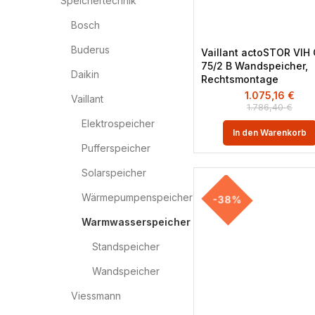
Speichertechnik
Bosch
Buderus
Vaillant actoSTOR VIH
75/2 B Wandspeicher,
Daikin
Rechtsmontage
1.075,16
€
Vaillant
1.786,40
€
Elektrospeicher
In den Warenkorb
Pufferspeicher
Solarspeicher
Wärmepumpenspeicher
-38%
Warmwasserspeicher
Standspeicher
Wandspeicher
Viessmann