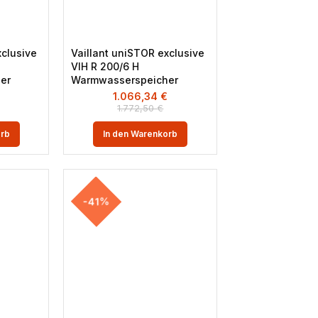
xclusive
Vaillant uniSTOR exclusive
VIH R 200/6 H
er
Warmwasserspeicher
1.066,34
€
1.772,50
€
orb
In den Warenkorb
-41%