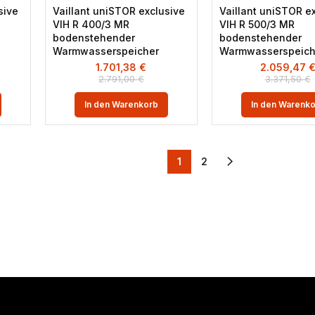
sive
Vaillant uniSTOR exclusive
Vaillant uniSTOR e
VIH R 400/3 MR
VIH R 500/3 MR
bodenstehender
bodenstehender
Warmwasserspeicher
Warmwasserspeich
1.701,38
€
2.059,47
2.791,00
€
3.371,50
€
In den Warenkorb
In den Warenk
1
2