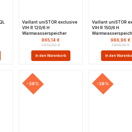
 QL
Vaillant uniSTOR exclusive
Vaillant uniSTOR e
VIH R 120/6 H
VIH R 150/6 H
Warmwasserspeicher
Warmwasserspeich
865,14
€
986,96
€
1.470,50
€
1.600,10
€
In den Warenkorb
In den Warenk
-38%
-38%