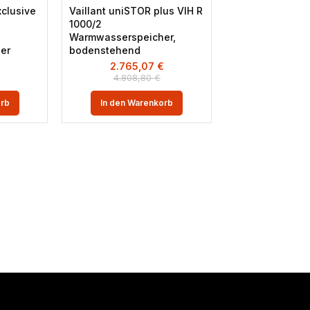
xclusive
Vaillant uniSTOR plus VIH R
1000/2
Warmwasserspeicher,
er
bodenstehend
€
2.765,07
€
4.808,80
€
orb
In den Warenkorb