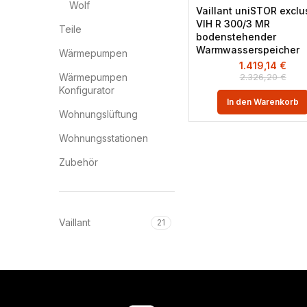
Wolf
Vaillant uniSTOR exclu
VIH R 300/3 MR
Teile
bodenstehender
Warmwasserspeicher
Wärmepumpen
1.419,14
€
Wärmepumpen
2.326,20
€
Konfigurator
In den Warenkorb
Wohnungslüftung
Wohnungsstationen
Zubehör
Vaillant
21