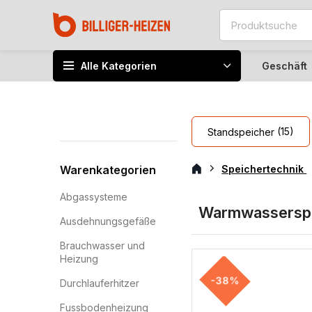
Alle Kategorien
Geschäft
(15)
Standspeicher
Warenkategorien
Speichertechnik
Abgassysteme
Warmwassersp
Ausdehnungsgefäße
Brauchwasser und
Heizung
-38%
Durchlauferhitzer
Fussbodenheizung