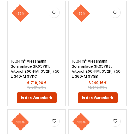
-35%
-35%
10,04m² Viessmann
10,04m² Viessmann
Solaranlage SK05791,
Solaranlage SK05793,
Vitosol 200-FM, SV2F, 750
Vitosol 200-FM, SV2F, 750
L 340-M SVKC
L 360-M SVSB
6.719,96
€
7.249,16
€
10.601,80
€
11.442,60
€
In den Warenkorb
In den Warenkorb
-35%
-35%