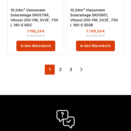
10,04m² Viessmann
10,04m² Viessmann
Solaranlage SK05799,
Solaranlage SK05801,
Vitosol 200-FM, SV2F, 750
Vitosol 200-FM, SV2F, 750
L 140-E SEIC
L 160-E SESB
7.196,24
€
7.769,54
€
11.359,00
€
12.259,70
€
In den Warenkorb
In den Warenkorb
1
2
3