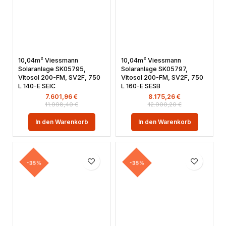
10,04m² Viessmann
10,04m² Viessmann
Solaranlage SK05795,
Solaranlage SK05797,
Vitosol 200-FM, SV2F, 750
Vitosol 200-FM, SV2F, 750
L 140-E SEIC
L 160-E SESB
7.601,96
€
8.175,26
€
11.998,40
€
12.900,20
€
In den Warenkorb
In den Warenkorb
-35%
-35%