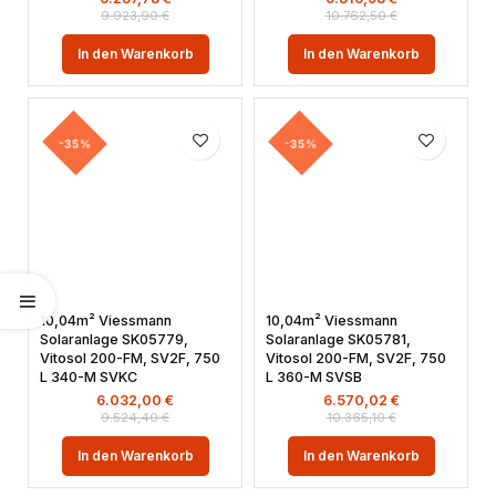
9.923,90
€
10.762,50
€
In den Warenkorb
In den Warenkorb
-35%
-35%
10,04m² Viessmann
10,04m² Viessmann
Solaranlage SK05779,
Solaranlage SK05781,
Vitosol 200-FM, SV2F, 750
Vitosol 200-FM, SV2F, 750
L 340-M SVKC
L 360-M SVSB
6.032,00
€
6.570,02
€
9.524,40
€
10.365,10
€
In den Warenkorb
In den Warenkorb