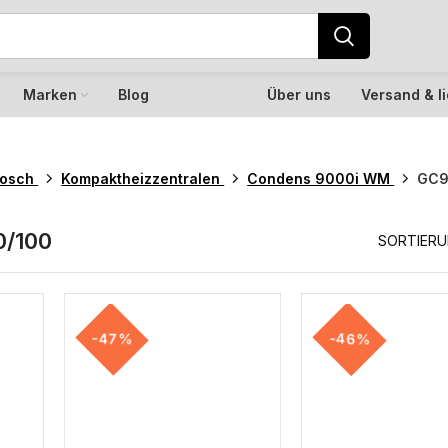
Marken
Blog
Über uns
Versand & l
osch
Kompaktheizzentralen
Condens 9000i WM
GC9
/100
SORTIER
-47%
-46%