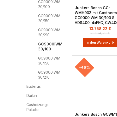
GC9000iWM
20/100
Junkers Bosch GC-
WMH903 mit Gastherm
GC9000iWM
GC9000iWM 30/100 S,
20/150
HDS400, 4xFKC, CW40
13.758,22
€
GC9000iWM
25.574,29
€
20/210
In den Warenkorb
GC9000iWM
30/100
GC9000iWM
30/150
-46%
GC9000iWM
30/210
Buderus
Daikin
Gasheizungs-
Pakete
Junkers Bosch GCWM11