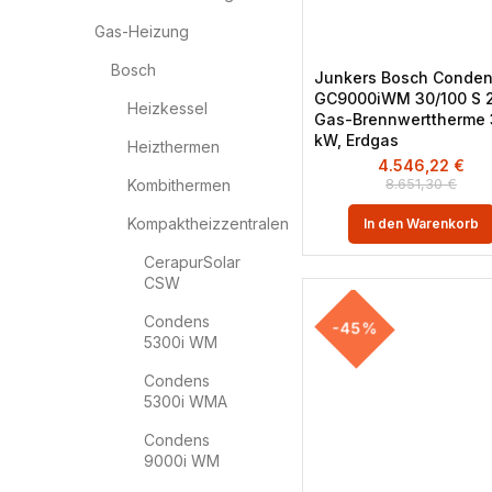
Gas-Heizung
Bosch
Junkers Bosch Conde
GC9000iWM 30/100 S 
Heizkessel
Gas-Brennwerttherme
kW, Erdgas
Heizthermen
4.546,22
€
8.651,30
€
Kombithermen
Kompaktheizzentralen
In den Warenkorb
CerapurSolar
CSW
Condens
-45%
5300i WM
Condens
5300i WMA
Condens
9000i WM