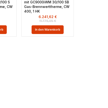
/100 S
mit GC9000iWM 30/100 SB
rme, CW
Gas-Brennwerttherme, CW
400, 1 HK
6.241,62
€
11.775,05
€
orb
In den Warenkorb