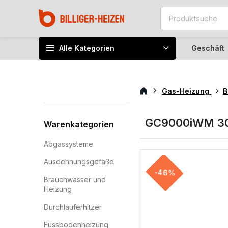
Alle Kategorien
Geschäft
Gas-Heizung
B
GC9000iWM 30
Warenkategorien
Abgassysteme
Ausdehnungsgefäße
-46%
Brauchwasser und
Heizung
Durchlauferhitzer
Fussbodenheizung