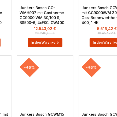
Junkers Bosch GC-
Junkers Bosch G
e
WMH907 mit Gastherme
mit GC9000iWM 30
GC9000iWM 30/100 S,
Gas-Brennwertthe
0
BS500-6, 4xFKC, CW400
400, 1 HK
12.543,02
€
5.516,42
€
23.246,65
€
10.457,72
€
In den Warenkorb
In den Warenk
-46%
-46%
 mit
Junkers Bosch GCWM15
Junkers Bosch G