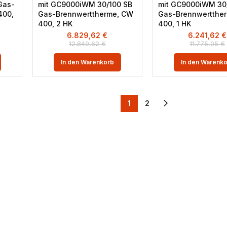
Gas-
mit GC9000iWM 30/100 SB
mit GC9000iWM 30
400,
Gas-Brennwerttherme, CW
Gas-Brennwertthe
400, 2 HK
400, 1 HK
6.829,62
€
6.241,62
€
12.849,62
€
11.775,05
€
In den Warenkorb
In den Warenk
1
2