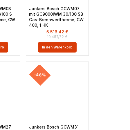
CWM03
Junkers Bosch GCWM07
/100 S
mit GC9000iWM 30/100 SB
rme, CW
Gas-Brennwerttherme, CW
400, 1 HK
5.516,42
€
10.457,72
€
orb
In den Warenkorb
-46%
CWM27
Junkers Bosch GCWM31