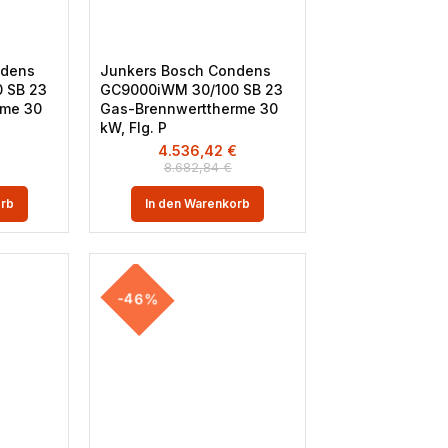
ndens
Junkers Bosch Condens
 SB 23
GC9000iWM 30/100 SB 23
rme 30
Gas-Brennwerttherme 30
kW, Flg. P
€
4.536,42
€
8.682,84
€
orb
In den Warenkorb
-46%