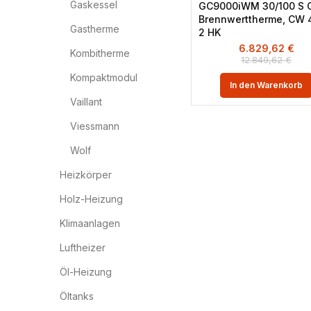
Gaskessel
GC9000iWM 30/100 S 
Brennwerttherme, CW 
Gastherme
2 HK
6.829,62
€
Kombitherme
12.849,62
€
Kompaktmodul
In den Warenkorb
Vaillant
Viessmann
Wolf
Heizkörper
Holz-Heizung
Klimaanlagen
Luftheizer
Öl-Heizung
Öltanks