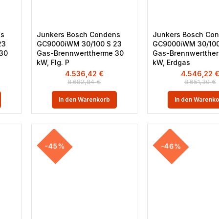
ns
Junkers Bosch Condens
Junkers Bosch Co
23
GC9000iWM 30/100 S 23
GC9000iWM 30/100
 30
Gas-Brennwerttherme 30
Gas-Brennwertthe
kW, Flg. P
kW, Erdgas
4.536,42
€
4.546,22
8.682,84
€
8.651,30
€
In den Warenkorb
In den Warenk
-45%
-46%