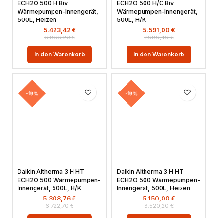
ECH2O 500 H Biv
ECH2O 500 H/C Biv
Wärmepumpen-Innengerät,
Wärmepumpen-Innengerät,
500L, Heizen
500L, H/K
5.423,42
€
5.591,00
€
6.866,20
€
7.080,40
€
In den Warenkorb
In den Warenkorb
-19%
-19%
Daikin Altherma 3 H HT
Daikin Altherma 3 H HT
ECH2O 500 Wärmepumpen-
ECH2O 500 Wärmepumpen-
Innengerät, 500L, H/K
Innengerät, 500L, Heizen
5.308,76
€
5.150,00
€
6.722,70
€
6.520,20
€