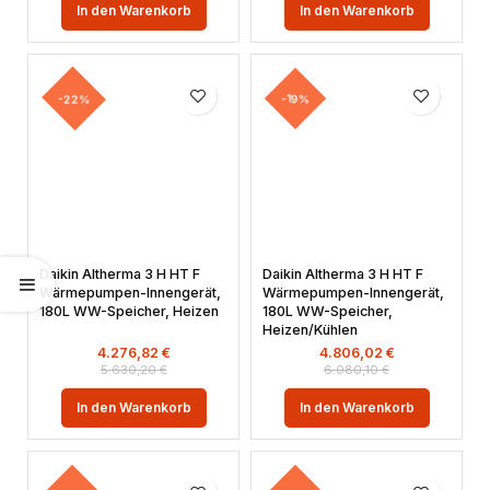
In den Warenkorb
In den Warenkorb
-22%
-19%
Daikin Altherma 3 H HT F
Daikin Altherma 3 H HT F
Wärmepumpen-Innengerät,
Wärmepumpen-Innengerät,
180L WW-Speicher, Heizen
180L WW-Speicher,
Heizen/Kühlen
4.276,82
€
4.806,02
€
5.630,20
€
6.080,10
€
In den Warenkorb
In den Warenkorb