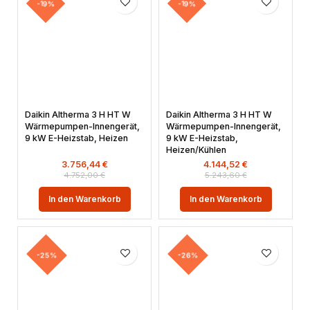
-19%
-19%
Daikin Altherma 3 H HT W
Daikin Altherma 3 H HT W
Wärmepumpen-Innengerät,
Wärmepumpen-Innengerät,
9 kW E-Heizstab, Heizen
9 kW E-Heizstab,
Heizen/Kühlen
3.756,44
€
4.144,52
€
4.752,00
€
5.243,60
€
In den Warenkorb
In den Warenkorb
-25%
-26%