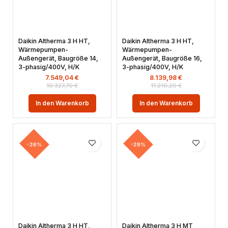
Daikin Altherma 3 H HT,
Daikin Altherma 3 H HT,
Wärmepumpen-
Wärmepumpen-
Außengerät, Baugröße 14,
Außengerät, Baugröße 16,
3-phasig/400V, H/K
3-phasig/400V, H/K
7.549,04
€
8.139,98
€
10.327,70
€
11.210,20
€
In den Warenkorb
In den Warenkorb
-26%
-29%
Daikin Altherma 3 H HT,
Daikin Altherma 3 H MT