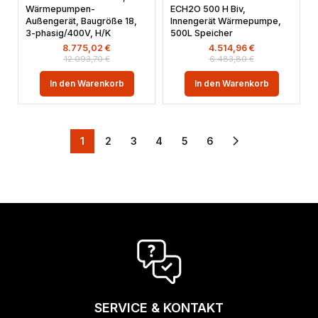
Wärmepumpen-
ECH2O 500 H Biv,
Außengerät, Baugröße 18,
Innengerät Wärmepumpe,
3-phasig/400V, H/K
500L Speicher
8.775,02
€
4.514,96
€
12.093,70
€
6.483,80
€
In den Warenkorb
In den Warenkorb
1
2
3
4
5
6
SERVICE & KONTAKT