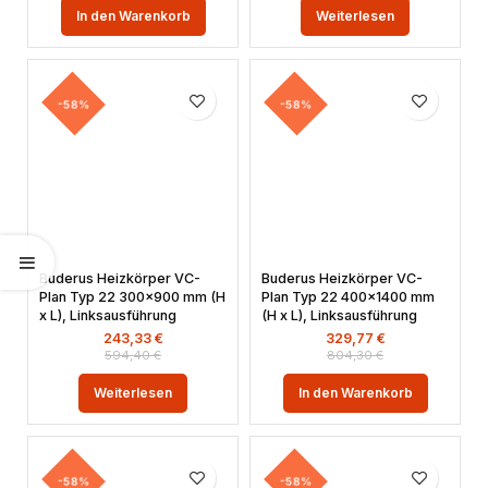
In den Warenkorb
Weiterlesen
-58%
-58%
Buderus Heizkörper VC-
Buderus Heizkörper VC-
Plan Typ 22 300×900 mm (H
Plan Typ 22 400×1400 mm
x L), Linksausführung
(H x L), Linksausführung
243,33
€
329,77
€
594,40
€
804,30
€
Weiterlesen
In den Warenkorb
-58%
-58%