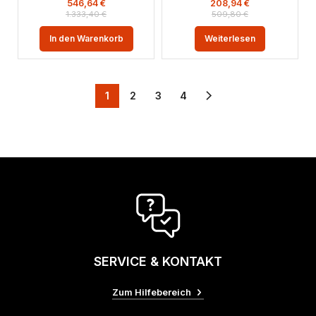
546,64
€
208,94
€
1.333,40
€
509,80
€
In den Warenkorb
Weiterlesen
1
2
3
4
SERVICE & KONTAKT
Zum Hilfebereich