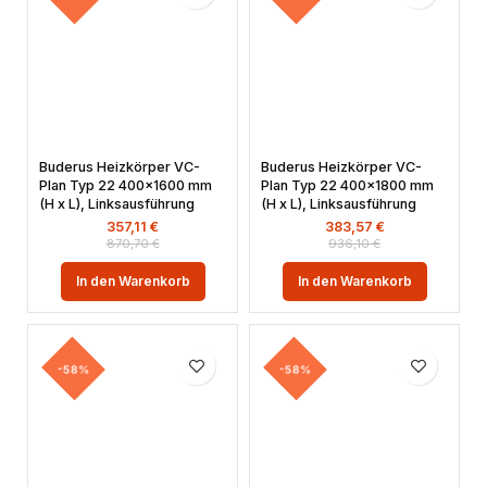
Buderus Heizkörper VC-
Buderus Heizkörper VC-
Plan Typ 22 400×1600 mm
Plan Typ 22 400×1800 mm
(H x L), Linksausführung
(H x L), Linksausführung
357,11
€
383,57
€
870,70
€
936,10
€
In den Warenkorb
In den Warenkorb
-58%
-58%