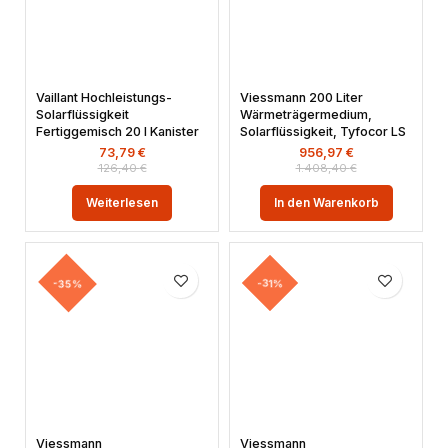
Vaillant Hochleistungs-
Viessmann 200 Liter
Solarflüssigkeit
Wärmeträgermedium,
Fertiggemisch 20 l Kanister
Solarflüssigkeit, Tyfocor LS
73,79
€
956,97
€
126,40
€
1.408,40
€
Weiterlesen
In den Warenkorb
-35%
-31%
Viessmann
Viessmann