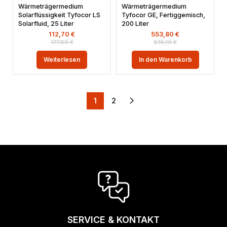
Wärmeträgermedium
Wärmeträgermedium
Solarflüssigkeit Tyfocor LS
Tyfocor GE, Fertiggemisch,
Solarfluid, 25 Liter
200 Liter
112,70
€
553,80
€
177,80
€
816,10
€
Weiterlesen
In den Warenkorb
1
2
SERVICE & KONTAKT