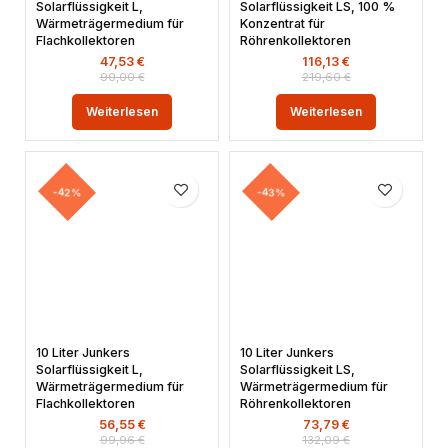
Solarflüssigkeit L,
Solarflüssigkeit LS, 100 %
Wärmeträgermedium für
Konzentrat für
Flachkollektoren
Röhrenkollektoren
47,53
€
116,13
€
90,00
€
219,60
€
Weiterlesen
Weiterlesen
-42%
-43%
10 Liter Junkers
10 Liter Junkers
Solarflüssigkeit L,
Solarflüssigkeit LS,
Wärmeträgermedium für
Wärmeträgermedium für
Flachkollektoren
Röhrenkollektoren
56,55
€
73,79
€
99,96
€
132,09
€