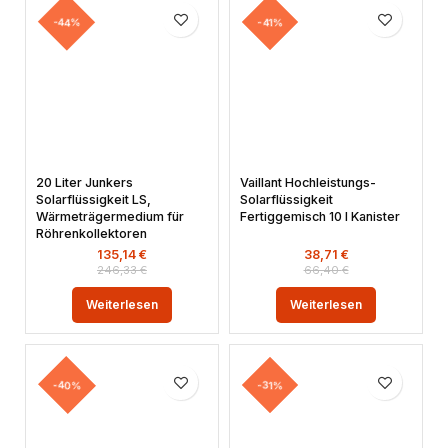
-44%
-41%
20 Liter Junkers
Vaillant Hochleistungs-
Solarflüssigkeit LS,
Solarflüssigkeit
Wärmeträgermedium für
Fertiggemisch 10 l Kanister
Röhrenkollektoren
135,14
€
38,71
€
246,33
€
66,40
€
Weiterlesen
Weiterlesen
-40%
-31%