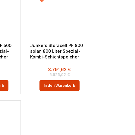
PF 500
Junkers Storacell PF 800
zial-
solar, 800 Liter Spezial-
cher
Kombi-Schichtspeicher
3.791,62
€
6.625,92
€
orb
In den Warenkorb