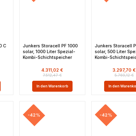
0 C
Junkers Storacell PF 1000
Junkers Storacell 
solar, 1000 Liter Spezial-
solar, 500 Liter Spe
Kombi-Schichtspeicher
Kombi-Schichtspei
4.311,02
€
3.297,70
€
7.512,47
€
5.769,12
€
In den Warenkorb
In den Warenk
-42%
-42%