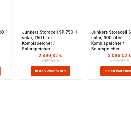
00-1
Junkers Storacell SP 750-1
Junkers Storacell 
solar, 750 Liter
solar, 900 Liter
Kombispeicher /
Kombispeicher /
Solarspeicher
Solarspeicher
2.899,82
€
3.086,02
5.101,53
€
5.418,07
€
In den Warenkorb
In den Warenk