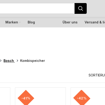
Marken
Blog
Über uns
Versand & l
Bosch
Kombispeicher
SORTIER
-41%
-42%