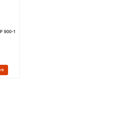
SP 900-1
€
orb