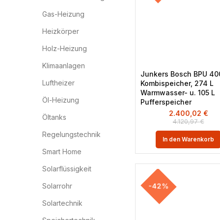
Gas-Heizung
Heizkörper
Holz-Heizung
Klimaanlagen
Junkers Bosch BPU 40
Luftheizer
Kombispeicher, 274 L
Warmwasser- u. 105 L
Öl-Heizung
Pufferspeicher
2.400,02
€
Öltanks
4.120,97
€
Regelungstechnik
In den Warenkorb
Smart Home
Solarflüssigkeit
-42%
Solarrohr
Solartechnik