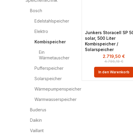
Speichertechnik
Bosch
Edelstahlspeicher
Elektro
Junkers Storacell SP 5
solar, 500 Liter
Kombispeicher
Kombispeicher /
Solarspeicher
Ein
2.719,50
€
Wärmetauscher
4.786,18
€
Pufferspeicher
In den Warenkorb
Solarspeicher
Wärmepumpenspeicher
Warmwasserspeicher
Buderus
Daikin
Vaillant