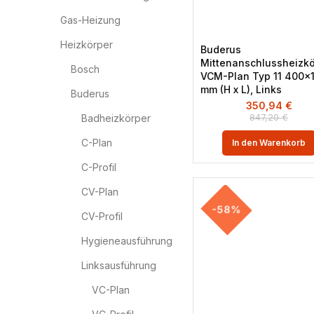
Gas-Heizung
Heizkörper
Buderus
Mittenanschlussheizkö
Bosch
VCM-Plan Typ 11 400×
mm (H x L), Links
Buderus
350,94
€
847,20
€
Badheizkörper
C-Plan
In den Warenkorb
C-Profil
CV-Plan
-58%
CV-Profil
Hygieneausführung
Linksausführung
VC-Plan