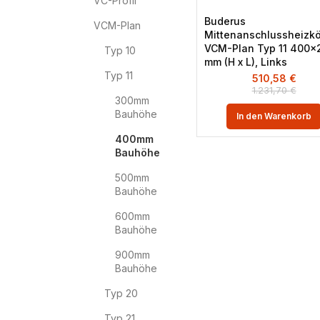
VC-Profil
Buderus
VCM-Plan
Mittenanschlussheizkö
VCM-Plan Typ 11 400×
Typ 10
mm (H x L), Links
Typ 11
510,58
€
1.231,70
€
300mm
Bauhöhe
In den Warenkorb
400mm
Bauhöhe
500mm
Bauhöhe
600mm
Bauhöhe
900mm
Bauhöhe
Typ 20
Typ 21