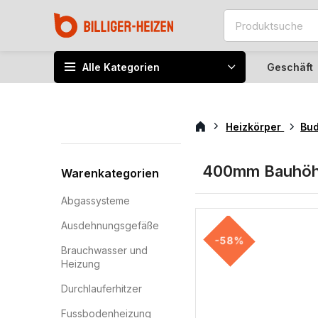
Alle Kategorien
Geschäft
Heizkörper
Bu
400mm Bauhö
Warenkategorien
Abgassysteme
Ausdehnungsgefäße
-58%
Brauchwasser und
Heizung
Durchlauferhitzer
Fussbodenheizung