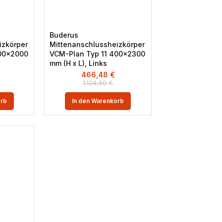
Buderus
izkörper
Mittenanschlussheizkörper
400×2000
VCM-Plan Typ 11 400×2300
mm (H x L), Links
466,48
€
1.124,60
€
orb
In den Warenkorb