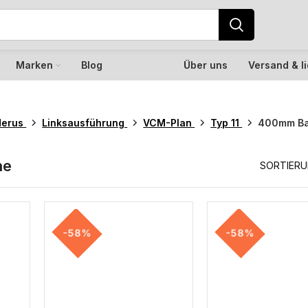
Marken
Blog
Über uns
Versand & l
derus
Linksausführung
VCM-Plan
Typ 11
400mm B
he
SORTIER
-58%
-58%