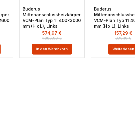
Buderus
Buderus
rper
Mittenanschlussheizkörper
Mittenanschlusshe
2600
VCM-Plan Typ 11 400×3000
VCM-Plan Typ 11 
mm (H x L), Links
mm (H x L), Links
574,97
€
157,29
€
1.386,90
€
379,10
€
In den Warenkorb
Weiterlesen