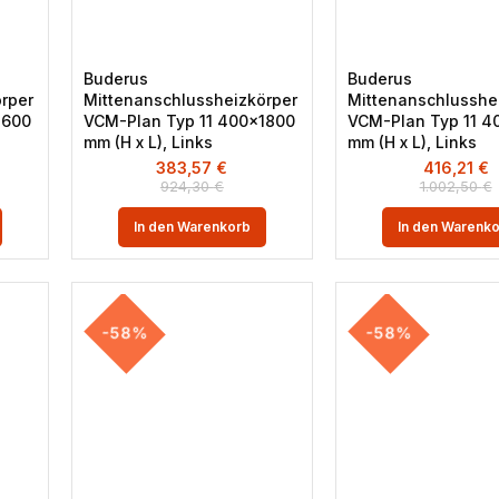
Buderus
Buderus
rper
Mittenanschlussheizkörper
Mittenanschlusshe
1600
VCM-Plan Typ 11 400×1800
VCM-Plan Typ 11 
mm (H x L), Links
mm (H x L), Links
383,57
€
416,21
€
924,30
€
1.002,50
€
In den Warenkorb
In den Warenk
-58%
-58%