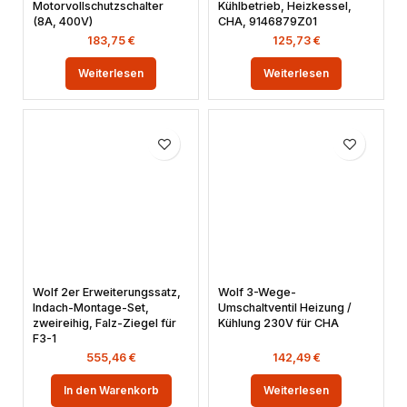
Motorvollschutzschalter
Kühlbetrieb, Heizkessel,
(8A, 400V)
CHA, 9146879Z01
183,75
€
125,73
€
Weiterlesen
Weiterlesen
Wolf 2er Erweiterungssatz,
Wolf 3-Wege-
Indach-Montage-Set,
Umschaltventil Heizung /
zweireihig, Falz-Ziegel für
Kühlung 230V für CHA
F3-1
555,46
€
142,49
€
In den Warenkorb
Weiterlesen