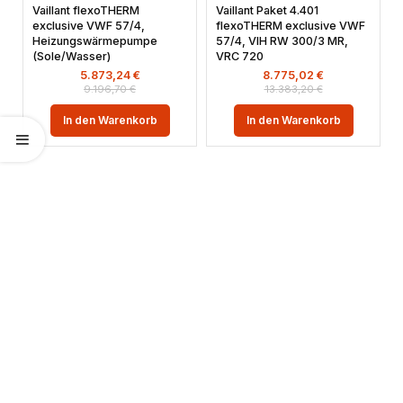
Vaillant flexoTHERM
Vaillant Paket 4.401
exclusive VWF 57/4,
flexoTHERM exclusive VWF
Heizungswärmepumpe
57/4, VIH RW 300/3 MR,
(Sole/Wasser)
VRC 720
5.873,24
€
8.775,02
€
9.196,70
€
13.383,20
€
In den Warenkorb
In den Warenkorb