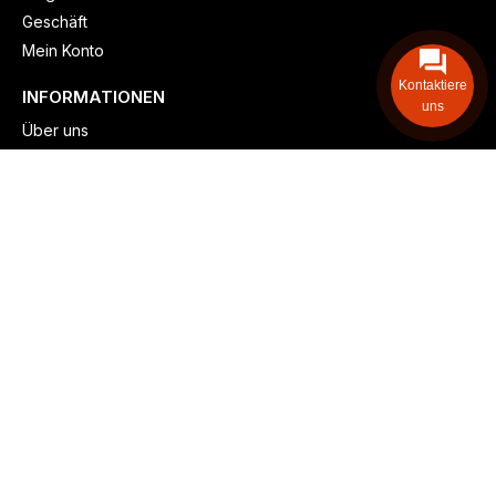
Geschäft
Mein Konto
Kontaktiere
INFORMATIONEN
uns
Über uns
Versand & lieferung
Zahlungsmöglichkeiten
Kontaktieren
Adresse: Zollstockgürtel 65, 50969 Köln, Deutschland
Telefon: +49 (917) 844-515-24
info@billiger-heizen.com
Billiger-Heizen.com
2025
F&M GmbH (HRB 31389, DE 306468471). Alle Rechte vorbehalten.
⚬
Impressum
⚬
Datenschutz
⚬
Allgemeine
⚬
Rücksendung &
Rückerstattung