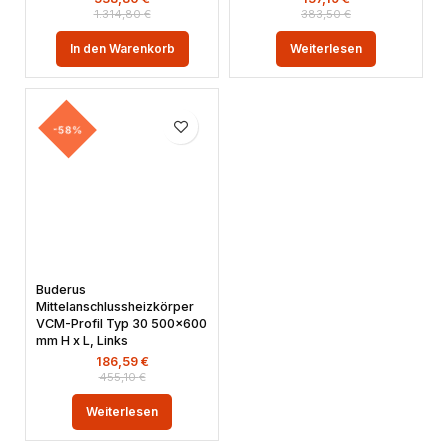
1.314,80
€
383,50
€
In den Warenkorb
Weiterlesen
-58%
Buderus
Mittelanschlussheizkörper
VCM-Profil Typ 30 500×600
mm H x L, Links
186,59
€
455,10
€
Weiterlesen