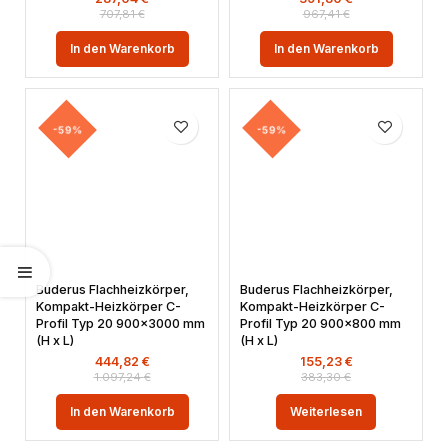
707,81
€
967,41
€
In den Warenkorb
In den Warenkorb
-59%
-59%
Buderus Flachheizkörper,
Buderus Flachheizkörper,
Kompakt-Heizkörper C-
Kompakt-Heizkörper C-
Profil Typ 20 900×3000 mm
Profil Typ 20 900×800 mm
(H x L)
(H x L)
444,82
€
155,23
€
1.097,24
€
383,30
€
In den Warenkorb
Weiterlesen