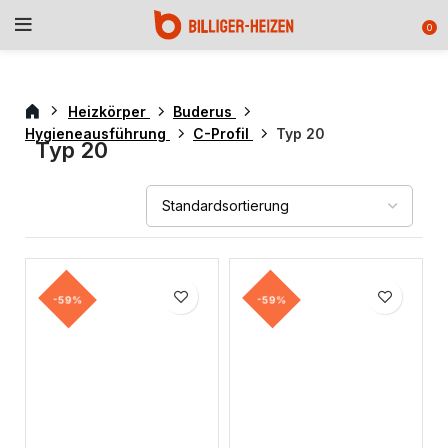
0
Heizkörper
Buderus
Hygieneausführung
C-Profil
Typ 20
Typ 20
-59%
-59%