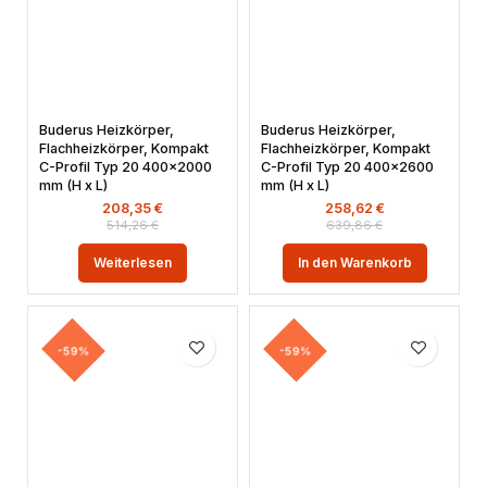
Buderus Heizkörper,
Buderus Heizkörper,
Flachheizkörper, Kompakt
Flachheizkörper, Kompakt
C-Profil Typ 20 400×2000
C-Profil Typ 20 400×2600
mm (H x L)
mm (H x L)
208,35
€
258,62
€
514,26
€
639,86
€
Weiterlesen
In den Warenkorb
-59%
-59%