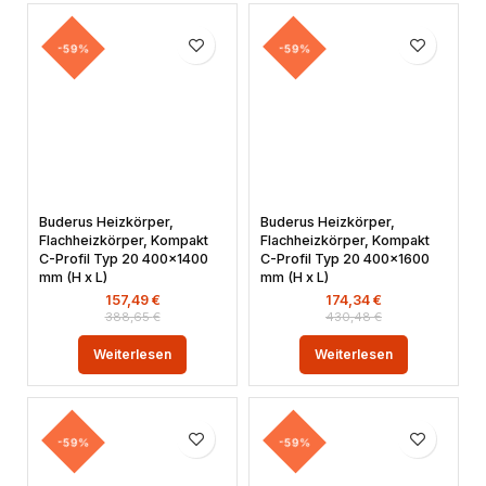
-59%
-59%
Buderus Heizkörper,
Buderus Heizkörper,
Flachheizkörper, Kompakt
Flachheizkörper, Kompakt
C-Profil Typ 20 400×1400
C-Profil Typ 20 400×1600
mm (H x L)
mm (H x L)
157,49
€
174,34
€
388,65
€
430,48
€
Weiterlesen
Weiterlesen
-59%
-59%