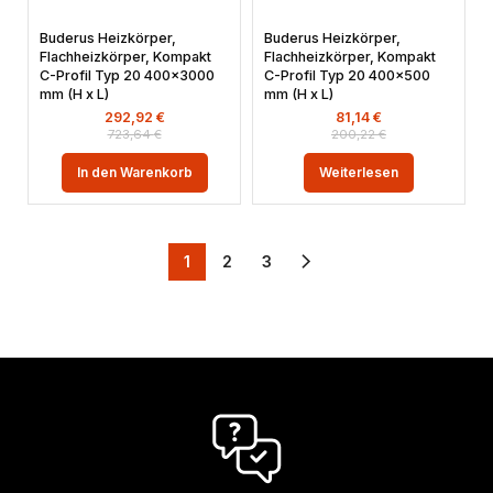
Buderus Heizkörper,
Buderus Heizkörper,
Flachheizkörper, Kompakt
Flachheizkörper, Kompakt
C-Profil Typ 20 400×3000
C-Profil Typ 20 400×500
mm (H x L)
mm (H x L)
292,92
€
81,14
€
723,64
€
200,22
€
In den Warenkorb
Weiterlesen
1
2
3