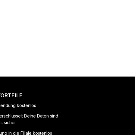
VORTEILE
endung kostenlos
erschlüsselt Deine Daten sind
ns sicher
ung in die Filiale kostenlos