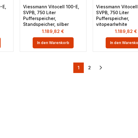
-E,
Viessmann Vitocell 100-E,
Viessmann Vitocell
SVPB, 750 Liter
SVPB, 750 Liter
Pufferspeicher,
Pufferspeicher,
Standspeicher, silber
vitopearlwhite
1.189,82
€
1.189,82
€
In den Warenkorb
In den Warenk
1
2