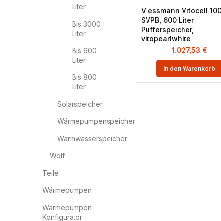
Liter
Viessmann Vitocell 100
SVPB, 600 Liter
Bis 3000
Pufferspeicher,
Liter
vitopearlwhite
1.027,53
€
Bis 600
Liter
In den Warenkorb
Bis 800
Liter
Solarspeicher
Wärmepumpenspeicher
Warmwasserspeicher
Wolf
Teile
Wärmepumpen
Wärmepumpen
Konfigurator