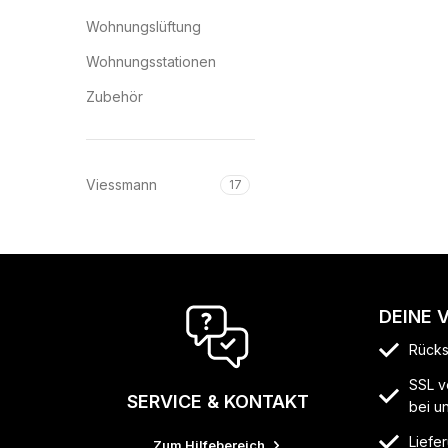
Wohnungslüftung
Wohnungsstationen
Zubehör
Viessmann
17
DEINE 
Rücks
SSL v
SERVICE & KONTAKT
bei u
Liefer
Zum Hilfebereich