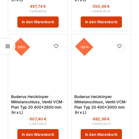
497,74
€
550,66
€
1.213,80
€
1.344,70
€
In den Warenkorb
In den Warenkorb
-58%
-58%
Buderus Heizkörper
Buderus Heizkörper
Mittelanschluss, Ventil VCM-
Mittelanschluss, Ventil VCM-
Plan Typ 20 400×2600 mm
Plan Typ 20 400×3000 mm
(H x L)
(H x L)
607,40
€
682,96
€
1.481,55
€
1.666,00
€
In den Warenkorb
In den Warenkorb