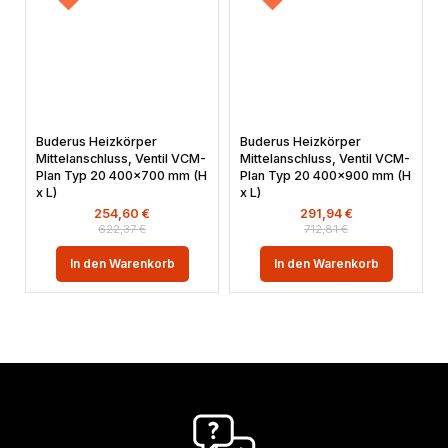
Buderus Heizkörper
Buderus Heizkörper
Mittelanschluss, Ventil VCM-
Mittelanschluss, Ventil VCM-
Plan Typ 20 400×700 mm (H
Plan Typ 20 400×900 mm (H
x L)
x L)
254,60
€
291,94
€
622,37
€
712,81
€
In den Warenkorb
In den Warenkorb