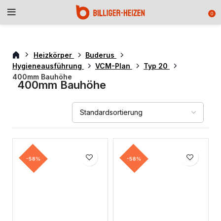
0
Heizkörper
Buderus
Hygieneausführung
VCM-Plan
Typ 20
400mm Bauhöhe
400mm Bauhöhe
-58%
-58%