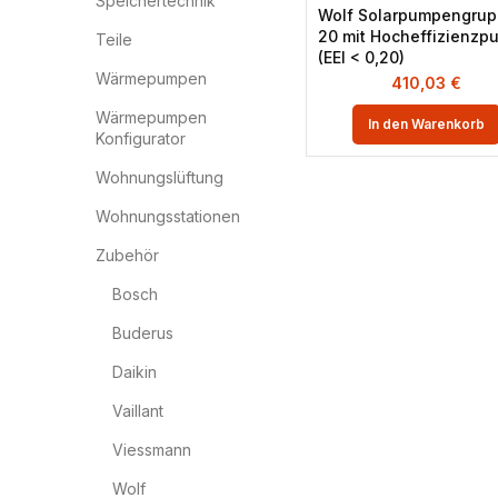
Speichertechnik
Wolf Solarpumpengru
20 mit Hocheffizienz
Teile
(EEI < 0,20)
Wärmepumpen
410,03
€
Wärmepumpen
In den Warenkorb
Konfigurator
Wohnungslüftung
Wohnungsstationen
Zubehör
Bosch
Buderus
Daikin
Vaillant
Viessmann
Wolf