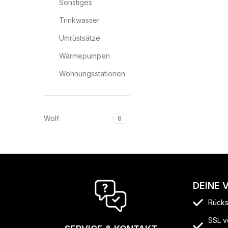
Sonstiges
Trinkwasser
Umrüstsätze
Wärmepumpen
Wohnungsstationen
Wolf
8
DEINE 
Rücks
SSL v