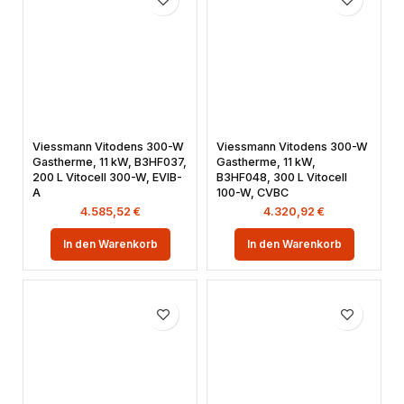
Viessmann Vitodens 300-W
Viessmann Vitodens 300-W
Gastherme, 11 kW, B3HF037,
Gastherme, 11 kW,
200 L Vitocell 300-W, EVIB-
B3HF048, 300 L Vitocell
A
100-W, CVBC
4.585,52
€
4.320,92
€
In den Warenkorb
In den Warenkorb