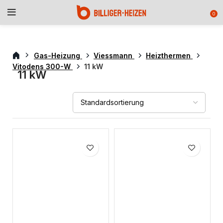
0
Gas-Heizung
Viessmann
Heizthermen
Vitodens 300-W
11 kW
11 kW