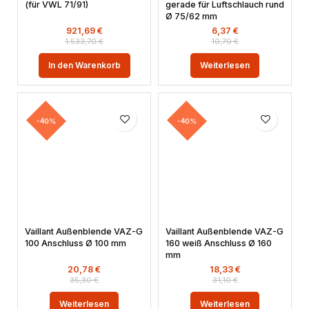
(für VWL 71/91)
gerade für Luftschlauch rund
Ø 75/62 mm
921,69
€
6,37
€
1.533,70
€
10,70
€
In den Warenkorb
Weiterlesen
-40%
-40%
Vaillant Außenblende VAZ-G
Vaillant Außenblende VAZ-G
100 Anschluss Ø 100 mm
160 weiß Anschluss Ø 160
mm
20,78
€
18,33
€
35,30
€
31,10
€
Weiterlesen
Weiterlesen