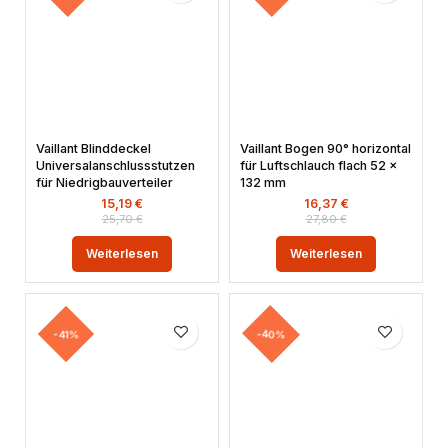
Vaillant Blinddeckel
Vaillant Bogen 90° horizontal
Universalanschlussstutzen
für Luftschlauch flach 52 x
für Niedrigbauverteiler
132 mm
15,19
€
16,37
€
25,70
€
27,80
€
Weiterlesen
Weiterlesen
-41%
-40%