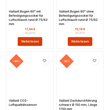
Vaillant Bogen 90° mit
Vaillant Bogen 90° ohne
Befestigungssockel für
Befestigungssockel für
Luftschlauch rund Ø 75/62
Luftschlauch rund Ø 75/62
mm
mm
17,44
€
15,19
€
30,00
€
25,70
€
Weiterlesen
Weiterlesen
-40%
-40%
Vaillant CO2-
Vaillant Dachdurchführung
Luftqualitätssensor
schwarz Ø 150 mm, Länge
1750 mm