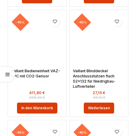
-40%
-40%
Vaillant Bedieneinheit VAZ-
Vaillant Blinddeckel
CPC mit CO2-Sensor
Anschlussstutzen flach
52×132 für Niedrigbau-
Luftverteiler
411,80
€
27,15
€
698,30
€
46,10
€
In den Warenkorb
Weiterlesen
-40%
-40%