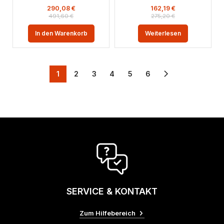
290,08
€
162,19
€
491,60
€
275,20
€
In den Warenkorb
Weiterlesen
1
2
3
4
5
6
SERVICE & KONTAKT
Zum Hilfebereich