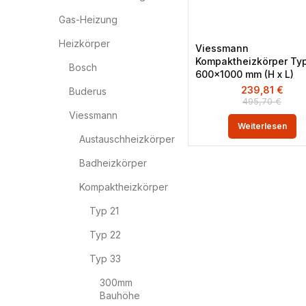
Gas-Heizung
Heizkörper
Viessmann
Kompaktheizkörper Ty
Bosch
600×1000 mm (H x L)
239,81
€
Buderus
495,70
€
Viessmann
Weiterlesen
Austauschheizkörper
Badheizkörper
Kompaktheizkörper
Typ 21
Typ 22
Typ 33
300mm
Bauhöhe