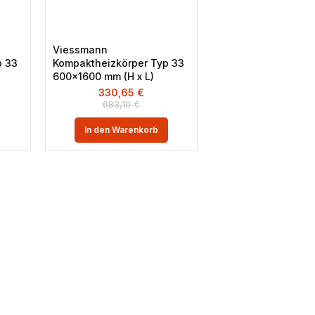
Viessmann
p 33
Kompaktheizkörper Typ 33
600×1600 mm (H x L)
330,65
€
683,10
€
In den Warenkorb