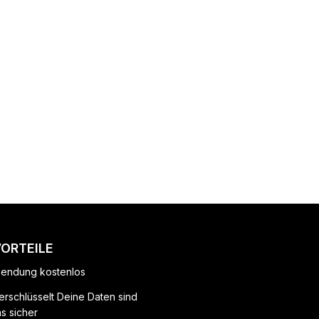
VORTEILE
endung kostenlos
erschlüsselt Deine Daten sind
ns sicher