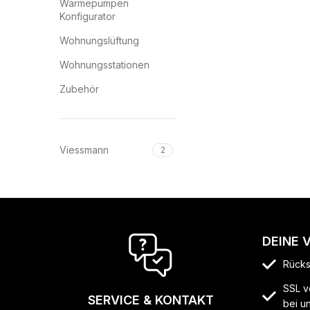
Wärmepumpen
Konfigurator
Wohnungslüftung
Wohnungsstationen
Zubehör
Viessmann
2
DEINE 
Rücks
SSL v
SERVICE & KONTAKT
bei u