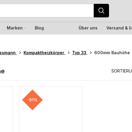
Marken
Blog
Über uns
Versand & l
essmann
Kompaktheizkörper
Typ 33
600mm Bauhöhe
he
SORTIER
-51%