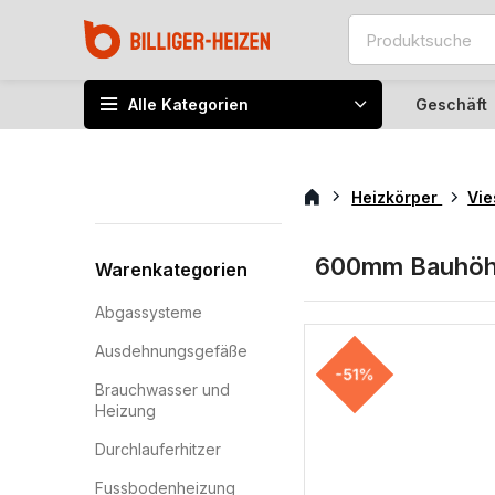
Alle Kategorien
Geschäft
Heizkörper
Vi
600mm Bauhö
Warenkategorien
Abgassysteme
Ausdehnungsgefäße
-51%
Brauchwasser und
Heizung
Durchlauferhitzer
Fussbodenheizung