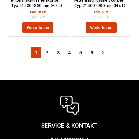
Mittelanschlussheizkörper
Mittelanschlussheizkörper
Typ 21 500×800 mm (H x L)
Typ 21 500×900 mm (H x L)
146,90
€
155,13
€
303,10
€
320,20
€
Weiterlesen
Weiterlesen
1
2
3
4
5
6
SERVICE & KONTAKT