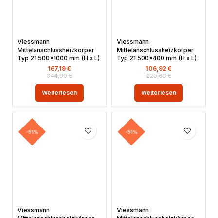
Viessmann
Viessmann
Mittelanschlussheizkörper
Mittelanschlussheizkörper
Typ 21 500×1000 mm (H x L)
Typ 21 500×400 mm (H x L)
167,19
€
106,92
€
344,90
€
220,60
€
Weiterlesen
Weiterlesen
-51%
-51%
Viessmann
Viessmann