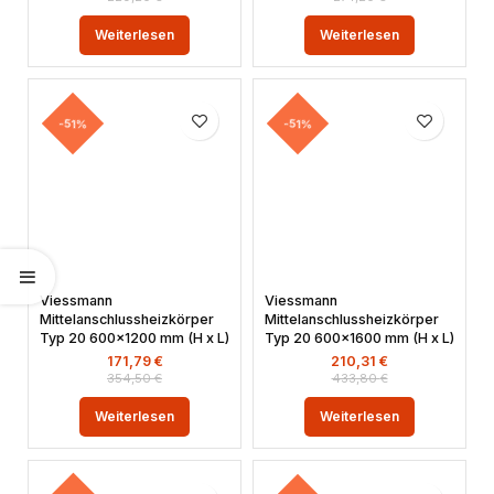
Weiterlesen
Weiterlesen
-51%
-51%
Viessmann
Viessmann
Mittelanschlussheizkörper
Mittelanschlussheizkörper
Typ 20 600×1200 mm (H x L)
Typ 20 600×1600 mm (H x L)
171,79
€
210,31
€
354,50
€
433,80
€
Weiterlesen
Weiterlesen