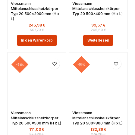
Viessmann
Viessmann
Mittelanschlussheizkörper
Mittelanschlussheizkörper
Typ 20 500×2000 mm (H x
Typ 20 500×400 mm (H x L)
L)
245,98
€
99,57
€
507,70
€
205,60
€
In den Warenkorb
Weiterlesen
-51%
-51%
Viessmann
Viessmann
Mittelanschlussheizkörper
Mittelanschlussheizkörper
Typ 20 500×500 mm (H x L)
Typ 20 500×800 mm (H x L)
111,03
€
132,89
€
229,20
€
274,20
€