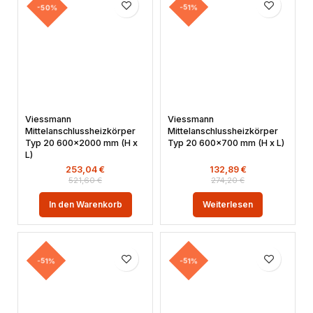
-50%
-51%
Viessmann
Viessmann
Mittelanschlussheizkörper
Mittelanschlussheizkörper
Typ 20 600×2000 mm (H x
Typ 20 600×700 mm (H x L)
L)
253,04
€
132,89
€
521,60
€
274,20
€
In den Warenkorb
Weiterlesen
-51%
-51%