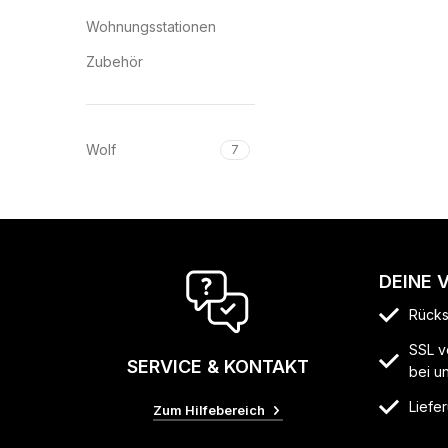
Wohnungsstationen
Zubehör
Wolf
7
DEINE 
Rücks
SSL v
SERVICE & KONTAKT
bei u
Liefer
Zum Hilfebereich