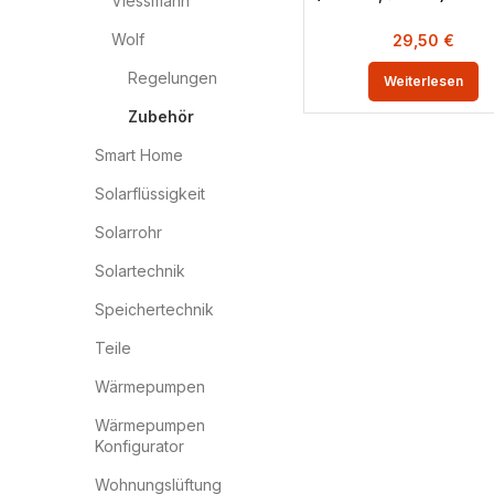
Viessmann
Wolf
29,50
€
Regelungen
Weiterlesen
Zubehör
Smart Home
Solarflüssigkeit
Solarrohr
Solartechnik
Speichertechnik
Teile
Wärmepumpen
Wärmepumpen
Konfigurator
Wohnungslüftung