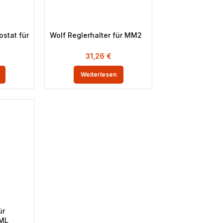
stat für
Wolf Reglerhalter für MM2
31,26
€
Weiterlesen
ür
ML