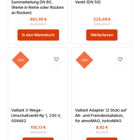
Sammelleitung DN 80,
Ventil (DN 50)
(Reihe in Reihe oder Rücken
an Rücken)
462,95
€
225,69
€
806,50
€
385,60
€
In den Warenkorb
Weiterlesen
-41%
-41%
Vaillant 3-Wege-
Vaillant Adapter (2 Stck) auf
Umschaltventil Rp 1, 230 V,
Alt- und Fremdinstallation,
009462
für atmoMAG, turboMAG
155,13
€
8,62
€
269,90
€
15,00
€