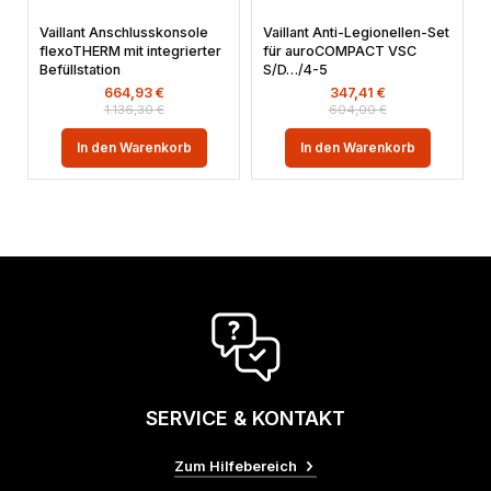
Vaillant Anschlusskonsole
Vaillant Anti-Legionellen-Set
flexoTHERM mit integrierter
für auroCOMPACT VSC
Befüllstation
S/D…/4-5
664,93
€
347,41
€
1.136,30
€
604,00
€
In den Warenkorb
In den Warenkorb
SERVICE & KONTAKT
Zum Hilfebereich