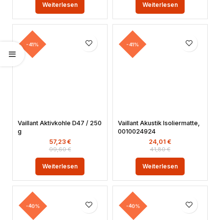
Weiterlesen
Weiterlesen
-41%
-41%
Vaillant Aktivkohle D47 / 250
Vaillant Akustik Isoliermatte,
g
0010024924
57,23
€
24,01
€
99,60
€
41,80
€
Weiterlesen
Weiterlesen
-40%
-40%