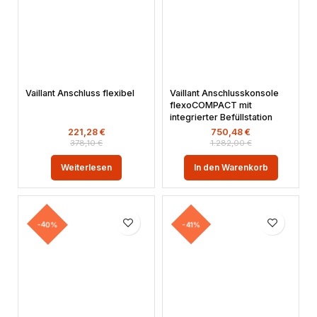
Vaillant Anschluss flexibel
Vaillant Anschlusskonsole
flexoCOMPACT mit
integrierter Befüllstation
221,28
€
750,48
€
378,10
€
1.282,00
€
Weiterlesen
In den Warenkorb
-40%
-41%